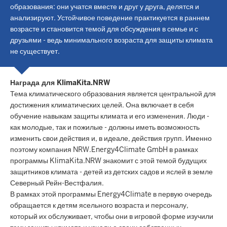
образования: они учатся вместе и друг у друга, делятся и
анализируют. Устойчивое поведение практикуется в раннем
возрасте и становится темой для обсуждения в семье и с
друзьями - ведь минимального возраста для защиты климата
не существует.
Награда для KlimaKita.NRW
Тема климатического образования является центральной для
достижения климатических целей. Она включает в себя
обучение навыкам защиты климата и его изменения. Люди -
как молодые, так и пожилые - должны иметь возможность
изменить свои действия и, в идеале, действия групп. Именно
поэтому компания NRW.Energy4Climate GmbH в рамках
программы KlimaKita.NRW знакомит с этой темой будущих
защитников климата - детей из детских садов и яслей в земле
Северный Рейн-Вестфалия.
В рамках этой программы Energy4Climate в первую очередь
обращается к детям ясельного возраста и персоналу,
который их обслуживает, чтобы они в игровой форме изучили