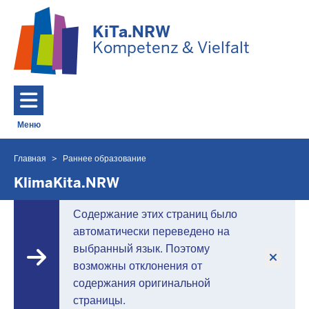
Перейти к основному содержанию
KiTa.NRW
Kompetenz & Vielfalt
Меню
Toggle navigation: Главное меню
Главная
Раннее образование
Вы
находитесь
KlimaKita.NRW
здесь
Содержание этих страниц было
автоматически переведено на
выбранный язык. Поэтому
возможны отклонения от
содержания оригинальной
страницы.