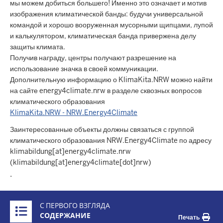
мы можем добиться большего! Именно это означает и мотив
изображения климатической банды: будучи универсальной
командой и хорошо вооруженная мусорными щипцами, лупой
и калькулятором, климатическая банда привержена делу
защиты климата.
Получив награду, центры получают разрешение на
использование значка в своей коммуникации.
Дополнительную информацию о KlimaKita.NRW можно найти
на сайте energy4climate.nrw в разделе сквозных вопросов
климатического образования
KlimaKita.NRW - NRW.Energy4Climate
Заинтересованные объекты должны связаться с группой
климатического образования NRW.Energy4Climate по адресу
klimabildung
[at]
energy4climate.nrw
(klimabildung[at]energy4climate[dot]nrw)
.
Überblick:
С ПЕРВОГО ВЗГЛЯДА
Inhalte
СОДЕРЖАНИЕ
Печать