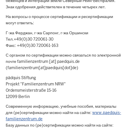
беженцев и интеграции земли Северный Рейн-Вестфалия.
Знак одобрения действителен в течение четырех лет.
На вопросы о процессе сертификации и ресертификации
могут ответить:
Г-жа Ферджан, г-жа Сарпонг, г-жа Оршински
Тел.+49(0)30 720061-30
Факс: +49(0)30 720061-163
С органом по сертификации можно связаться по электронной
почте familienzentrum [at] paedquis.de
(familienzentrum[at]paedquis[dot]de)
pädquis Stiftung
Projekt "Familienzentrum NRW"
Ordensmeisterstraße 15-16
12099 Berlin
Современную информацию, учебные пособия, материалы
для (ре)сертификации можно найти на сайте:
www.paedquis-
familienzentrum.de
Базу данных по (ре)сертификации можно найти на сайте: