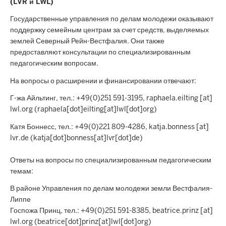
(LVR и LWL)
Государственные управления по делам молодежи оказывают
поддержку семейным центрам за счет средств, выделяемых
землей Северный Рейн-Вестфалия. Они также
предоставляют консультации по специализированным
педагогическим вопросам.
На вопросы о расширении и финансировании отвечают:
Г-жа Айльтинг, тел.: +49(0)251 591-3195, raphaela.eilting [at]
lwl.org (raphaela[dot]eilting[at]lwl[dot]org)
Катя Боннесс, тел.: +49(0)221 809-4286, katja.bonness [at]
lvr.de (katja[dot]bonness[at]lvr[dot]de)
Ответы на вопросы по специализированным педагогическим
темам:
В районе Управления по делам молодежи земли Вестфалия-
Липпе
Госпожа Принц, тел.: +49(0)251 591-8385, beatrice.prinz [at]
lwl.org (beatrice[dot]prinz[at]lwl[dot]org)