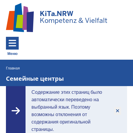
Перейти к основному содержанию
KiTa.NRW
Kompetenz & Vielfalt
Меню
Toggle navigation: Главное меню
Главная
Вы
находитесь
Семейные центры
здесь
Содержание этих страниц было
автоматически переведено на
выбранный язык. Поэтому
возможны отклонения от
содержания оригинальной
страницы.