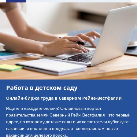
Работа в детском саду
Онлайн-биржа труда в Северном Рейне-Вестфалии
Ищите и находите онлайн: Онлайновый портал
правительства земли Северный Рейн-Вестфалия - это первый
адрес, по которому детские сады и их воспитатели публикуют
вакансии, и постоянно предлагает специалистам новые
вакансии для целевого поиска.