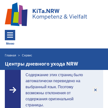
Перейти к основному содержанию
KiTa.NRW
Kompetenz & Vielfalt
Меню
Toggle navigation: Главное меню
Главная
Сервис
Вы
находитесь
Центры дневного ухода NRW
здесь
Содержание этих страниц было
автоматически переведено на
выбранный язык. Поэтому
возможны отклонения от
содержания оригинальной
страницы.