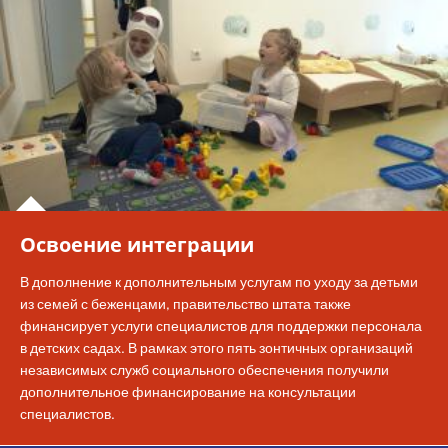
Освоение интеграции
В дополнение к дополнительным услугам по уходу за детьми
из семей с беженцами, правительство штата также
финансирует услуги специалистов для поддержки персонала
в детских садах. В рамках этого пять зонтичных организаций
независимых служб социального обеспечения получили
дополнительное финансирование на консультации
специалистов.