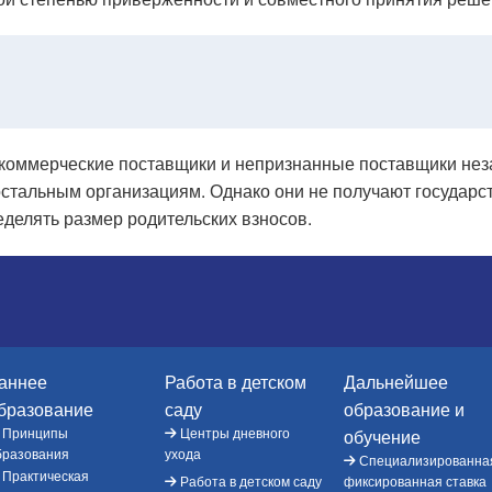
 коммерческие поставщики и непризнанные поставщики нез
остальным организациям. Однако они не получают государс
еделять размер родительских взносов.
аннее
Работа в детском
Дальнейшее
бразование
саду
образование и
Принципы
Центры дневного
обучение
бразования
ухода
Специализированна
Практическая
Работа в детском саду
фиксированная ставка