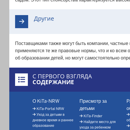
Другие
Поставщиками также могут быть компании, частные
применяются те же правовые нормы, что и ко всем 
об образовании детей, но могут самостоятельно опр
Überblick:
С ПЕРВОГО ВЗГЛЯДА
Inhalte
СОДЕРЖАНИЕ
Footer-
О KiTa-NRW
Присмотр за
Р
menu
детьми
о
KiTa-Portal NRW
Уход за детьми в
KiTa-Finder
дневное время и раннее
о
Найдите место для
образование
ухода за ребенком