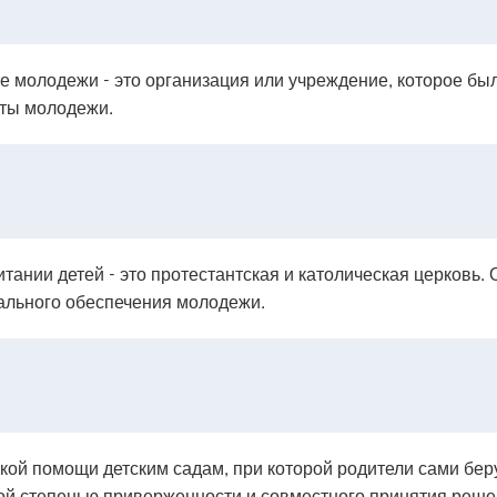
е молодежи - это организация или учреждение, которое бы
иты молодежи.
тании детей - это протестантская и католическая церковь.
ального обеспечения молодежи.
ой помощи детским садам, при которой родители сами беру
кой степенью приверженности и совместного принятия реше