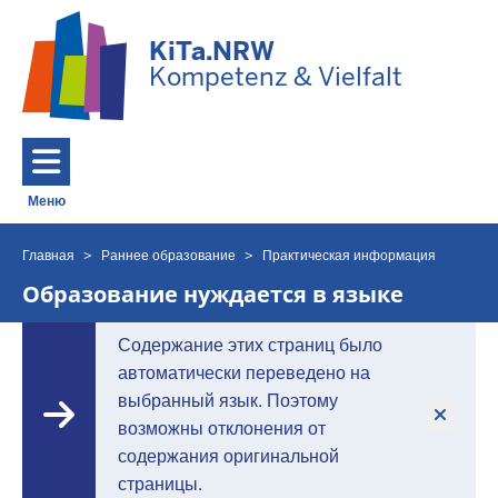
Перейти к основному содержанию
KiTa.NRW
Kompetenz & Vielfalt
Меню
Toggle navigation: Главное меню
Главная
Раннее образование
Практическая информация
Вы
находитесь
Образование нуждается в языке
здесь
Содержание этих страниц было
автоматически переведено на
выбранный язык. Поэтому
возможны отклонения от
содержания оригинальной
страницы.