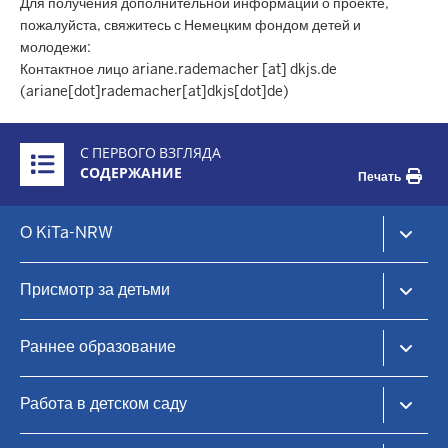
Для получения дополнительной информации о проекте,
пожалуйста, свяжитесь с Немецким фондом детей и
молодежи:
Контактное лицо ariane.rademacher [at] dkjs.de
(ariane[dot]rademacher[at]dkjs[dot]de)
Überblick:
С ПЕРВОГО ВЗГЛЯДА
Inhalte
СОДЕРЖАНИЕ
Печать
Footer-
О KiTa-NRW
menu
KiTa-Portal NRW
Присмотр за детьми
Уход за детьми в дневное время и раннее образование
KiTa-Finder
Раннее образование
Найдите место для ухода за ребенком
Дневной уход за детьми
Принципы образования
Работа в детском саду
Семейные центры
Практическая информация
Координационные центры
Языковое образование
Центры дневного ухода