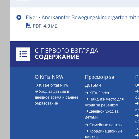
Flyer - Anerkannter Bewegungskindergarten mit
PDF, 4.3 МБ
Überblick:
С ПЕРВОГО ВЗГЛЯДА
Inhalte
СОДЕРЖАНИЕ
Footer-
О KiTa-NRW
Присмотр за
Р
menu
детьми
о
KiTa-Portal NRW
Уход за детьми в
KiTa-Finder
дневное время и раннее
о
Найдите место для
образование
ухода за ребенком
и
Дневной уход за
детьми
о
Семейные центры
Координационные
центры