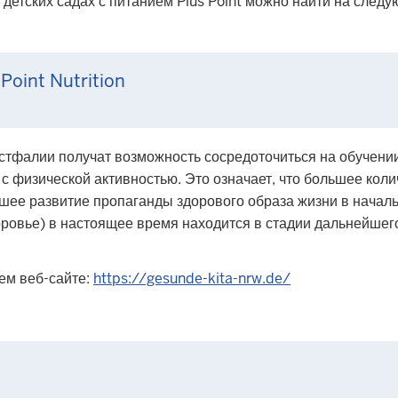
тских садах с питанием Plus Point можно найти на след
Point Nutrition
естфалии получат возможность сосредоточиться на обучени
с физической активностью. Это означает, что большее коли
шее развитие пропаганды здорового образа жизни в начальн
оровье) в настоящее время находится в стадии дальнейшег
м веб-сайте:
https://gesunde-kita-nrw.de/