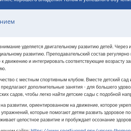
ением
внимание уделяется двигательному развитию детей. Через 
циальному развитию. Преподавательский состав регулярно
к движению и интегрировать соответствующие возрасту зан
ию.
ество с местным спортивным клубом. Вместе детский сад 
предлагают дополнительные занятия - для большего удово
ских садов, чтобы легко найти детские сады с подобной на
а развитии, ориентированном на движение, которое укрепл
пражнений, которые помогают детям развить здоровое пон
живает целостное развитие и пробуждает осознание здоровь
ующем сайте:
https://www.sportjugend.nrw/unsere-theme