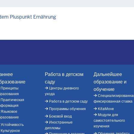
 dem Pluspunkt Ernährung
аннее
Работа в детском
Дальнейшее
бразование
саду
образование и
Принципы
Центры дневного
обучение
бразования
ухода
Специализированна
Практическая
Работа в детском саду
фиксированная ставка
нформация
Программы обучения
KitaMove
Языковое
Модули для
Боковой вход
бразование
самостоятельного
Иностранные
Устойчивость
изучения
дипломы
Культурное
Обучение диабету
Помощник в детском