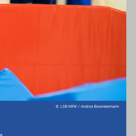
©
LSB NRW / Andrea Bowinkelmann
я.