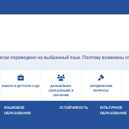
Перейти к основному содержанию
ески переведено на выбранный язык. Поэтому возможны о
РАБОТА В ДЕТСКОМ САДУ
ДАЛЬНЕЙШЕЕ
ЮРИДИЧЕСКИЕ
ОБРАЗОВАНИЕ И
ВОПРОСЫ
ОБУЧЕНИЕ
ЯЗЫКОВОЕ
УСТОЙЧИВОСТЬ
КУЛЬТУРНОЕ
Open Submenu
Open Submenu
Open Submen
ОБРАЗОВАНИЕ
ОБРАЗОВАНИЕ