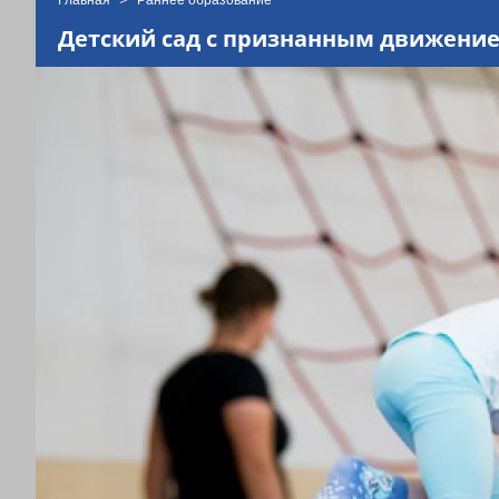
Вы
находитесь
Детский сад с признанным движени
здесь