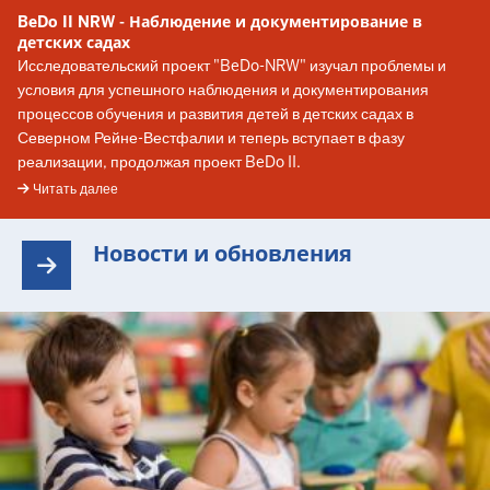
BeDo II NRW - Наблюдение и документирование в
детских садах
Исследовательский проект "BeDo-NRW" изучал проблемы и
условия для успешного наблюдения и документирования
процессов обучения и развития детей в детских садах в
Северном Рейне-Вестфалии и теперь вступает в фазу
реализации, продолжая проект BeDo II.
Читать далее
Новости и обновления