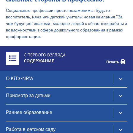
Социальные профессии просто незаменимы. Будь то
воспитатель, няня или детский учитель: новая кампания "За
чем будущее" знакомит молодых людей с областями работы и
возможностями в сфере дошкольного образования в рамках
профориентации.
Ü
С ПЕРВОГО ВЗГЛЯДА
b
СОДЕРЖАНИЕ
Печать
e
r
F
О KiTa-NRW
b
o
l
o
KiTa-Portal NRW
i
Присмотр за детьми
t
Уход за детьми в дневное время и раннее образование
c
e
k
KiTa-Finder
r
Раннее образование
:
Найдите место для ухода за ребенком
-
I
Дневной уход за детьми
Принципы образования
m
Работа в детском саду
n
Семейные центры
Практическая информация