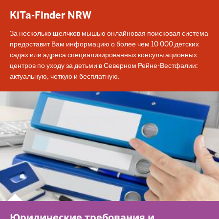
KiTa-Finder NRW
За несколько щелчков мышью онлайновая поисковая система
предоставит Вам информацию о более чем 10 000 детских
садах или адреса специализированных консультационных
центров по уходу за детьми в Северном Рейне-Вестфалии:
актуальную, четкую и бесплатную.
Юридические требования и