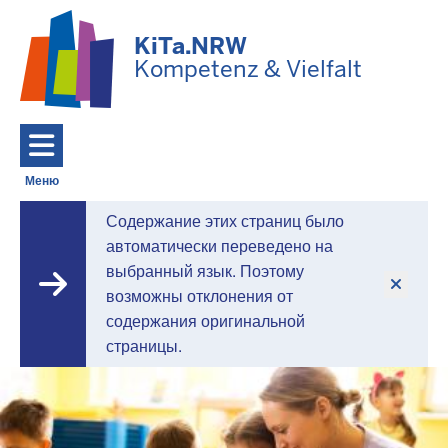
Перейти к основному содержанию
KiTa.NRW
Kompetenz & Vielfalt
Меню
Toggle navigation: Главное меню
Содержание этих страниц было
KiTa.NRW
автоматически переведено на
выбранный язык. Поэтому
-
возможны отклонения от
содержания оригинальной
Компетентность
страницы.
и
разнообразие