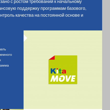
язано с ростом требований к начальному
ансовую поддержку программам базового,
нтроль качества на постоянной основе и
вать
лемного
х
рамма