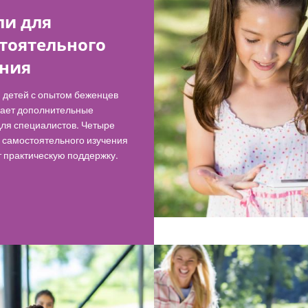
и для
тоятельного
ния
 детей с опытом беженцев
чает дополнительные
для специалистов. Четыре
 самостоятельного изучения
 практическую поддержку.