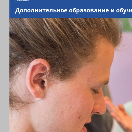
Вы
находитесь
Дополнительное образование и обуч
здесь