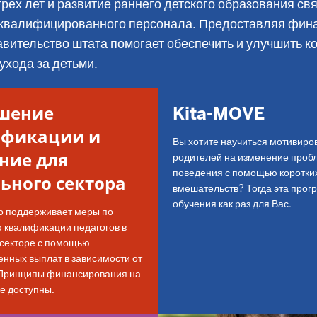
трех лет и развитие раннего детского образования св
оквалифицированного персонала. Предоставляя фин
вительство штата помогает обеспечить и улучшить ко
ухода за детьми.
шение
Kita-MOVE
ификации и
Вы хотите научиться мотивиро
ние для
родителей на изменение проб
поведения с помощью коротки
ьного сектора
вмешательств? Тогда эта прог
обучения как раз для Вас.
о поддерживает меры по
квалификации педагогов в
секторе с помощью
нных выплат в зависимости от
 Принципы финансирования на
же доступны.