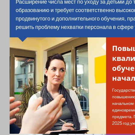
Расширение числа мест по уходу за детьми до 
образованию и требует соответственно высок
продвинутого и дополнительного обучения, пра
решить проблему нехватки персонала в сфере 
Повы
квал
обуче
начал
Государств
повышению 
начальном 
единовреме
предмета.
2025 год у