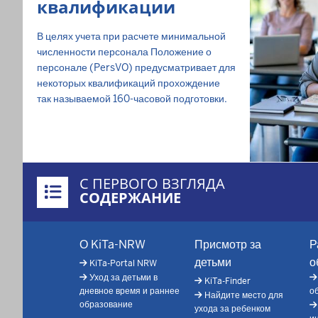
квалификации
В целях учета при расчете минимальной
численности персонала Положение о
персонале (PersVO) предусматривает для
некоторых квалификаций прохождение
так называемой 160-часовой подготовки.
Überblick:
С ПЕРВОГО ВЗГЛЯДА
Inhalte
СОДЕРЖАНИЕ
Footer-
О KiTa-NRW
Присмотр за
Р
menu
детьми
о
KiTa-Portal NRW
Уход за детьми в
KiTa-Finder
дневное время и раннее
о
Найдите место для
образование
ухода за ребенком