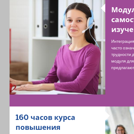
Модул
самос
изуче
Интеграция
часто озна
трудности 
модуля для
предлагают
160 часов курса
повышения