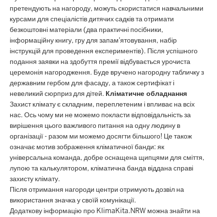
претендують на нагороду, можуть скористатися навчальними
курсами для спеціалістів дитячих садків та отримати
безкоштовні матеріали (два практичні посібники,
інформаційну книгу, гру для запам'ятовування, набір
інструкцій для проведення експериментів). Після успішного
подання заявки на здобуття премії відбувається урочиста
церемонія нагородження. Буде вручено нагородну табличку з
державним гербом для фасаду, а також сертифікат і
невеликий сюрприз для дітей.
Кліматичне обладнання
Захист клімату є складним, переплетеним і впливає на всіх
нас. Ось чому ми не можемо покласти відповідальність за
вирішення цього важливого питання на одну людину в
організації - разом ми можемо досягти більшого! Це також
означає мотив зображення кліматичної банди: як
універсальна команда, добре оснащена щипцями для сміття,
лупою та калькулятором, кліматична банда віддана справі
захисту клімату.
Після отримання нагороди центри отримують дозвіл на
використання значка у своїй комунікації.
Додаткову інформацію про KlimaKita.NRW можна знайти на