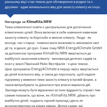
ранньому віці і стає темою для обговорення в родині та з
друзями - адже мінімального віку для захисту клімату не існує.
Нагорода за KlimaKita.NRW
Тема кліматичної освіти є центральною для досягнення
кліматичних цілей. Вона включає в себе навчання навичкам
захисту клімату та боротьби зі зміною клімату. Люди - як
молоді, так і старші - повинні мати можливість змінювати свої
дії та, в ідеалі, дії груп. Саме тому NRW.Energy4Climate GmbH
за допомогою програми KlimaKita.NRW звертається до
майбутніх захисників клімату - вихованців дитячих садків та
ясел у землі Північний Рейн-Вестфалія - з цією темою.
Цією програмою Energy4Climate в першу чергу звертається
до дітей ясельного віку, а також до персоналу, щоб надати
підтримку у вивченні теми захисту клімату в ігровій формі, а
також випробувати та дізнатися про власні варіанти дій.
Заклади можуть бути відзначені за їхню відданість справі і тим
самим показати, що вони, як і KlimaKita.NRW, дбають про
майбутнє дітей, подають гарний приклад і діють як
мультиплікатори на різних рівнях. Дитячі садки, які