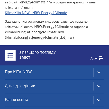
веб-сайті energy4climate.nrw у розділі наскрізних питань
кліматичної освіти
KlimaKita.NRW - NRW.Energy4Climate
Зацікавленим установам слід звертатися до команди
кліматичної освіти NRW.Energy4Climate за адресою
klimabildung
[at]
energy4climate.nrw
(klimabildung[at]energy4climate[dot]nrw)
Überblick:
З ПЕРШОГО ПОГЛЯДУ
Inhalte
ЗМІСТ
Друк
Footer-
Про KiTa-NRW
menu
KiTa-Portal NRW
Догляд за дітьми
Догляд за дітьми та раннє навчання
KiTa-Finder
Рання освіта
Знайти місце для догляду за дитиною
Дитячий садок