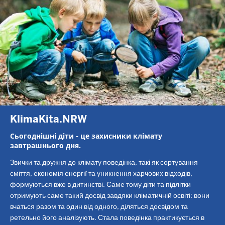
KlimaKita.NRW
Сьогоднішні діти - це захисники клімату
завтрашнього дня.
Звички та дружня до клімату поведінка, такі як сортування
сміття, економія енергії та уникнення харчових відходів,
формуються вже в дитинстві. Саме тому діти та підлітки
отримують саме такий досвід завдяки кліматичній освіті: вони
вчаться разом та один від одного, діляться досвідом та
ретельно його аналізують. Стала поведінка практикується в