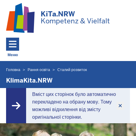
Перейти до основного змісту
KiTa.NRW
Kompetenz & Vielfalt
Меню
Toggle navigation: Головне Меню
Головна
Рання освіта
Сталий розвиток
Ви
знаходитесь
KlimaKita.NRW
тут
Вміст цих сторінок було автоматично
перекладено на обрану мову. Тому
можливі відхилення від змісту
оригінальної сторінки.