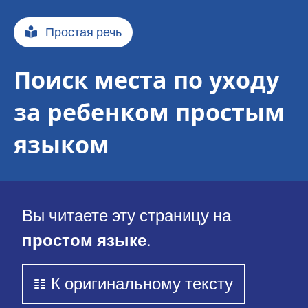
f
a
Простая речь
d
Поиск места по уходу
n
за ребенком простым
a
языком
v
i
g
Вы читаете эту страницу на
a
простом языке
.
t
К оригинальному тексту
i