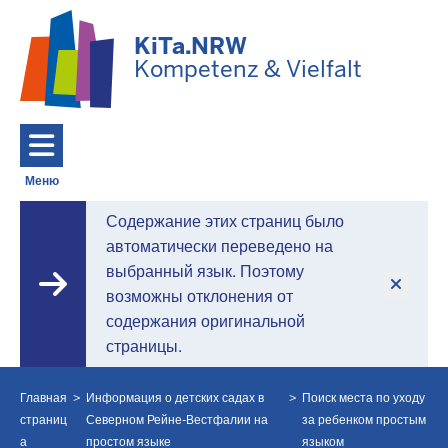
Перейти к основному содержанию
KiTa.NRW
Kompetenz & Vielfalt
Меню
Toggle navigation: Главное меню
Содержание этих страниц было
автоматически переведено на
выбранный язык. Поэтому
возможны отклонения от
содержания оригинальной
страницы.
P
Главная
Информация о детских садах в
Поиск места по уходу
страниц
Северном Рейне-Вестфалии на
за ребенком простым
а
простом языке
языком