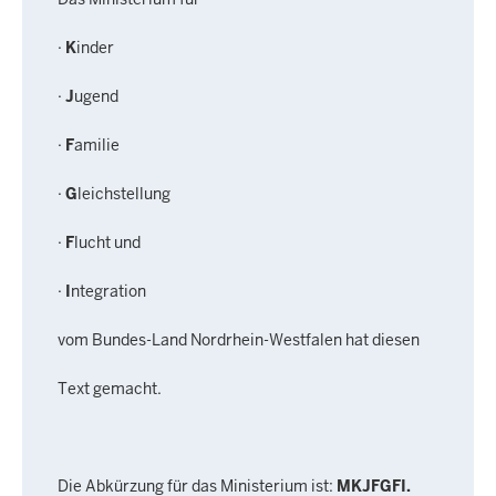
·
K
inder
·
J
ugend
·
F
amilie
·
G
leichstellung
·
F
lucht und
·
I
ntegration
vom Bundes-Land Nordrhein-Westfalen hat diesen
Text gemacht.
Die Abkürzung für das Ministerium ist:
MKJFGFI.