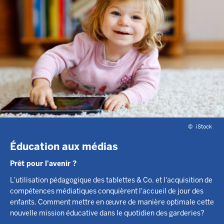
©
iStock
Éducation aux médias
Prêt pour l'avenir ?
L'utilisation pédagogique des tablettes & Co. et l'acquisition de
compétences médiatiques conquièrent l'accueil de jour des
enfants. Comment mettre en œuvre de manière optimale cette
nouvelle mission éducative dans le quotidien des garderies?