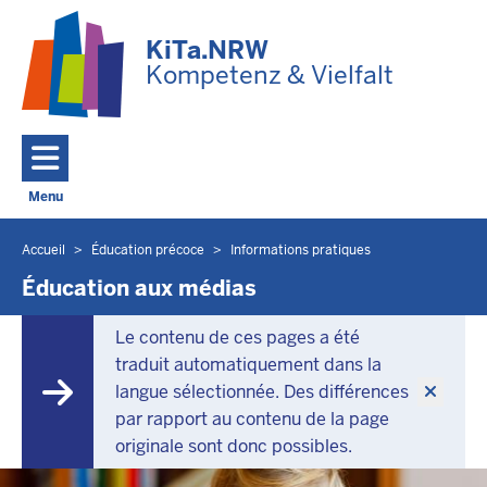
Skip to main content
KiTa.NRW
Kompetenz & Vielfalt
Menu
Toggle navigation: Menu principal
Accueil
Éducation précoce
Informations pratiques
Vous
êtes
Éducation aux médias
ici
Le contenu de ces pages a été
traduit automatiquement dans la
langue sélectionnée. Des différences
par rapport au contenu de la page
originale sont donc possibles.