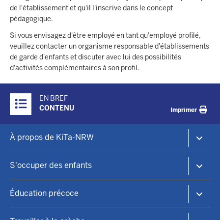
de l'établissement et qu'il l'inscrive dans le concept
pédagogique.
Si vous envisagez d'être employé en tant qu'employé profilé,
veuillez contacter un organisme responsable d'établissements
de garde d'enfants et discuter avec lui des possibilités
d'activités complémentaires à son profil.
Überblick:
EN BREF
Inhalte
CONTENU
Imprimer
Footer-
À propos de KiTa-NRW
menu
Le portail KiTa NRW
S'occuper des enfants
Accueil de jour des enfants et éducation précoce
KiTa-Finder
Éducation précoce
Trouver une place d'accueil
Service de garde d'enfants
Principes de l'éducation