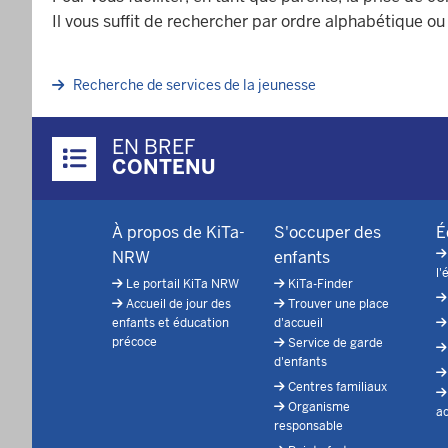
Il vous suffit de rechercher par ordre alphabétique o
Recherche de services de la jeunesse
Überblick:
EN BREF
Inhalte
CONTENU
Footer-
À propos de KiTa-
S'occuper des
É
menu
NRW
enfants
l'
Le portail KiTa NRW
KiTa-Finder
Accueil de jour des
Trouver une place
enfants et éducation
d'accueil
précoce
Service de garde
d'enfants
Centres familiaux
Organisme
ac
responsable