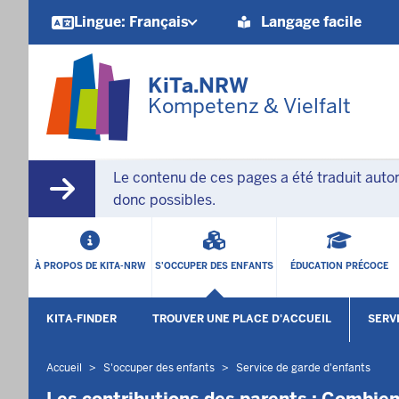
Barrierearme
Lingue: Français
Langage facile
Sprachen
KiTa.NRW
Kompetenz & Vielfalt
Le contenu de ces pages a été traduit auto
donc possibles.
HAUPTMENÜ
À PROPOS DE KITA-NRW
S'OCCUPER DES ENFANTS
ÉDUCATION PRÉCOCE
SEKUNDÄRMENÜ
KITA-FINDER
TROUVER UNE PLACE D'ACCUEIL
SERV
Accueil
S'occuper des enfants
Service de garde d'enfants
Vous
êtes
Les contributions des parents : Combien