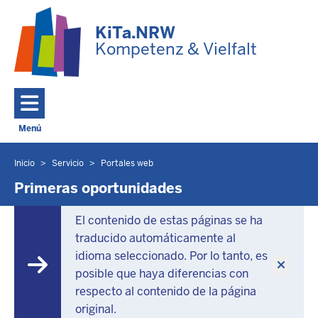
Ir al contenido principal
KiTa.NRW
Kompetenz & Vielfalt
Menú
Toggle navigation: Menú principal
Inicio
Servicio
Portales web
Usted
se
Primeras oportunidades
encuentra
aquí
El contenido de estas páginas se ha
traducido automáticamente al
idioma seleccionado. Por lo tanto, es
posible que haya diferencias con
respecto al contenido de la página
original.