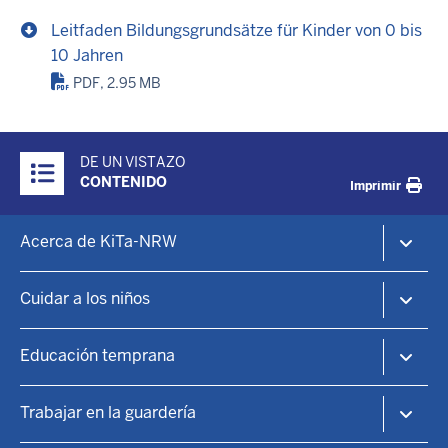
Leitfaden Bildungsgrundsätze für Kinder von 0 bis
10 Jahren
PDF, 2.95 MB
Überblick:
DE UN VISTAZO
Inhalte
CONTENIDO
Imprimir
Footer-
Acerca de KiTa-NRW
menu
KiTa-Portal NRW
Cuidar a los niños
Guarderías y educación infantil
KiTa-Finder
Educación temprana
Encontrar una plaza de guardería
Guardería infantil
Principios educativos
Trabajar en la guardería
Centros familiares
Información práctica
Patrocinio