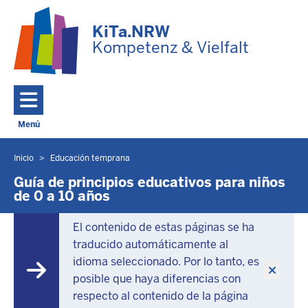
Ir al contenido principal
KiTa.NRW
Kompetenz & Vielfalt
Menú
Toggle navigation: Menú principal
Inicio
Educación temprana
Usted
se
Guía de principios educativos para niños
de 0 a 10 años
encuentra
aquí
El contenido de estas páginas se ha
traducido automáticamente al
idioma seleccionado. Por lo tanto, es
posible que haya diferencias con
respecto al contenido de la página