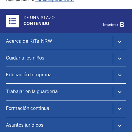
Überblick:
DE UN VISTAZO
Inhalte
CONTENIDO
Imprimir
Footer-
Acerca de KiTa-NRW
menu
KiTa-Portal NRW
Cuidar a los niños
Guarderías y educación infantil
KiTa-Finder
Educación temprana
Encontrar una plaza de guardería
Guardería infantil
Principios educativos
Trabajar en la guardería
Centros familiares
Información práctica
Patrocinio
Enseñanza de idiomas
Guarderías
Formación continua
Puntos focales
Sostenibilidad
Trabajar en la guardería
Educación cultural
Programas de formación
Tarifa plana especializada
Asuntos jurídicos
Salud, nutrición y ejercicio
Entrada lateral
KitaMove