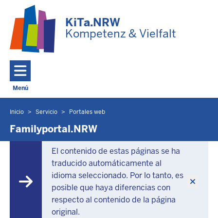
Ir al contenido principal
KiTa.NRW
Kompetenz & Vielfalt
Menú
Toggle navigation: Menú principal
Inicio
Servicio
Portales web
Usted
se
Familyportal.NRW
encuentra
aquí
El contenido de estas páginas se ha
traducido automáticamente al
idioma seleccionado. Por lo tanto, es
posible que haya diferencias con
respecto al contenido de la página
original.