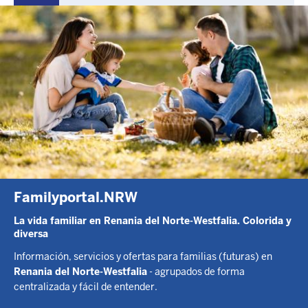
Familyportal.NRW
La vida familiar en Renania del Norte-Westfalia. Colorida y
diversa
Información, servicios y ofertas para familias (futuras) en
Renania del Norte-Westfalia
- agrupados de forma
centralizada y fácil de entender.