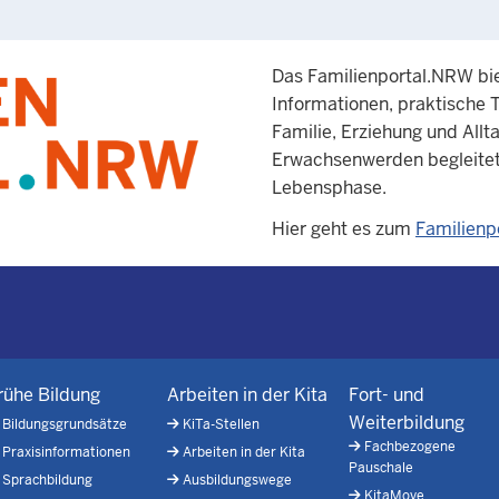
Das Familienportal.NRW bi
Informationen, praktische 
Familie, Erziehung und All
Erwachsenwerden begleitet 
Lebensphase.
Hier geht es zum
Familienp
rühe Bildung
Arbeiten in der Kita
Fort- und
Weiterbildung
Bildungsgrundsätze
KiTa-Stellen
Fachbezogene
Praxisinformationen
Arbeiten in der Kita
Pauschale
Sprachbildung
Ausbildungswege
KitaMove