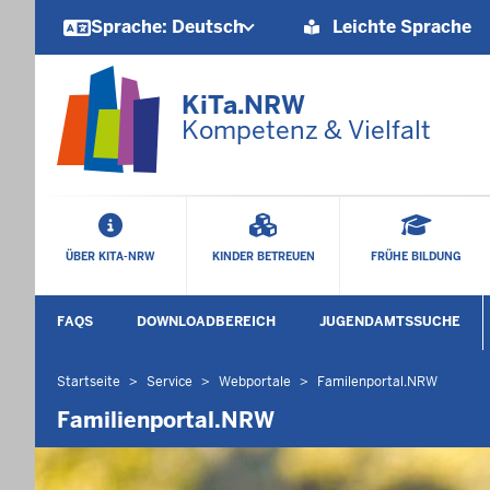
Barrierearme
Sprache: Deutsch
Leichte Sprache
Sprachen
KiTa.NRW
Kompetenz & Vielfalt
HAUPTMENÜ
ÜBER KITA-NRW
KINDER BETREUEN
FRÜHE BILDUNG
SEKUNDÄRMENÜ
FAQS
DOWNLOADBEREICH
JUGENDAMTSSUCHE
Startseite
Service
Webportale
Familenportal.NRW
Sie
befinden
Familienportal.NRW
sich
hier