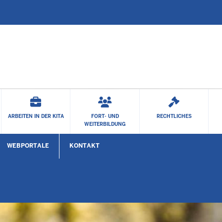
Zum Hauptinhalt springen
ARBEITEN IN DER KITA
FORT- UND
RECHTLICHES
WEITERBILDUNG
WEBPORTALE
KONTAKT
Untermenü öffnen