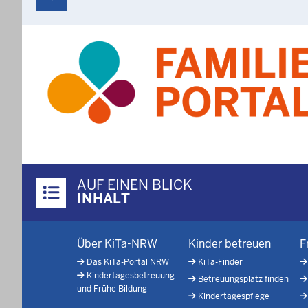
Überblick:
AUF EINEN BLICK
Inhalte
INHALT
Menü
Über KiTa-NRW
Kinder betreuen
F
in
Das KiTa-Portal NRW
KiTa-Finder
der
Kindertagesbetreuung
Betreuungsplatz finden
Fußzeile
und Frühe Bildung
Kindertagespflege