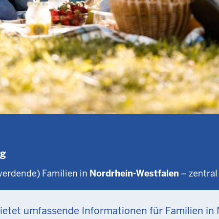
ig
werdende) Familien in
Nordrhein-Westfalen
– zentral
ietet umfassende Informationen für Familien in