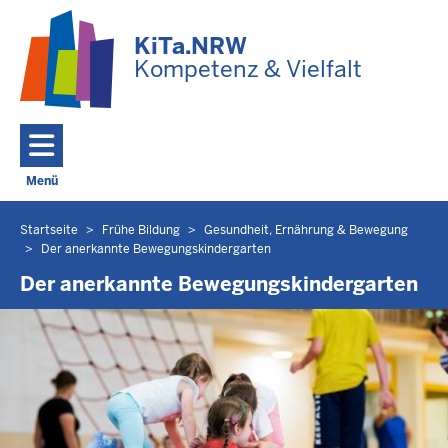
Zum Hauptinhalt springen
KiTa.NRW
Kompetenz & Vielfalt
Menü
Navigation aktivieren/deaktivieren: Hauptmenü
Startseite
Frühe Bildung
Gesundheit, Ernährung & Bewegung
Sie
Der anerkannte Bewegungskindergarten
befinden
Der anerkannte Bewegungskindergarten
sich
hier