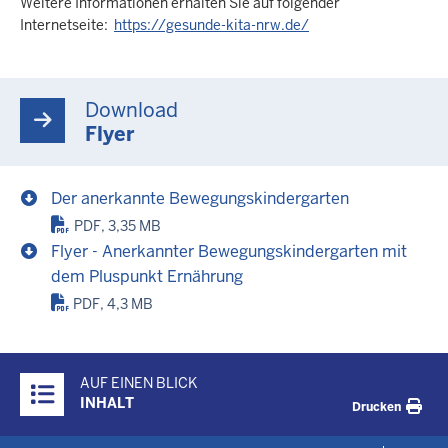
Weitere Informationen erhalten Sie auf folgender
Internetseite:
https://gesunde-kita-nrw.de/
Download
Flyer
Der anerkannte Bewegungskindergarten
PDF, 3,35 MB
Flyer - Anerkannter Bewegungskindergarten mit
dem Pluspunkt Ernährung
PDF, 4,3 MB
Überblick:
AUF EINEN BLICK
Inhalte
INHALT
Drucken