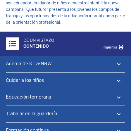
sea educador, cuidador de niños o maestro infantil: la nueva
campaña "Qué futuro" presenta a los jóvenes los campos de
trabajo y las oportunidades de la educación infantil como parte
de la orientación profesional.
Ü
DE UN VISTAZO
b
CONTENIDO
Imprimir
e
r
F
Acerca de KiTa-NRW
b
o
l
o
KiTa-Portal NRW
i
Cuidar a los niños
t
Guarderías y educación infantil
c
e
k
KiTa-Finder
r
Educación temprana
:
Encontrar una plaza de guardería
-
I
Guardería infantil
Principios educativos
m
Trabajar en la guardería
n
Centros familiares
Información práctica
e
h
Patrocinio
Enseñanza de idiomas
n
Guarderías
a
Formación continua
Puntos focales