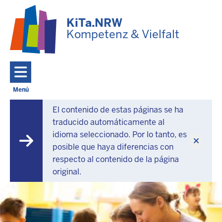
Ir al contenido principal
KiTa.NRW
Kompetenz & Vielfalt
Menú
Toggle navigation: Menú principal
El contenido de estas páginas se ha
KiTa.NRW
traducido automáticamente al
idioma seleccionado. Por lo tanto, es
-
posible que haya diferencias con
respecto al contenido de la página
Competencia
original.
y
diversidad