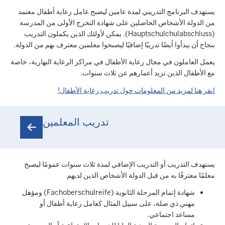
يستهدف البرنامج التدريبي لمدة عامين ليصبح عامل رعاية أطفال معتمد
من الدولة الأشخاص الحاصلين على شهادة التخرج الأولى من المدرسة
(Hauptschulchulabschluss). يمكن لأولئك الذين يكملون التدريب
بنجاح أن يبدأوا أيضًا تدريبًا إضافيًا ليصبحوا معلمين معترف بهم من الدولة.
يعمل العاملون في مجال رعاية الأطفال في مراكز الرعاية النهارية، خاصة
مع الأطفال الذين تزيد أعمارهم عن ثلاث سنوات.
انقر هنا لمزيد من المعلومات حول تدريب رعاية الأطفال!
تدريب المعلمين
يستهدف التدريب أو التدريب الإضافي لمدة ثلاث سنوات عمومًا ليصبح
معلمًا معترفًا به من قبل الدولة الأشخاص الذين لديهم
شهادة إتمام المرحلة الثانوية (Fachoberschulreife) ومؤهل
مهني ذي صلة، على سبيل المثال كعامل رعاية أطفال أو
مساعد اجتماعي.