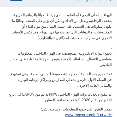
الهواء الداخلي الرديء أو الملوث، الذي يرتبط أحيانًا بالروائح الكريهة،
يضعف الرفاهية ويقلل من الأداء ويمكن أن يؤثر على الصحة. وغالبًا ما
تكون الملوثات هي السبب، على سبيل المثال من مواد البناء أو
المفروشات أو الدهانات التي تم إطلاقها في الهواء. وقد تكمن الأسباب
الأخرى في سلوكيات الاستخدام (التهوية والتنظيف).
.
تجمع البوابة الإلكترونية المتخصصة في الهواء الداخلي المعلومات
وتفاصيل الاتصال بالسلطات المعنية وتوفر نظرة عامة أولية على الإطار
القانوني.
تم تصميم هذه الخدمة المعلوماتية خصيصًا للمباني العامة. وهي تستهدف
في المقام الأول إدارة ومشغلي المدارس ومراكز الرعاية النهارية
والمباني العامة الأخرى.
تم تنقيح وتحديث بوابة الهواء الداخلي NRW بدعم من LANUV في الربع
الأخير من عام 2020. كما تمت إضافة "العطور".
يمكن العثور على جميع المعلومات الإضافية على:
www.innenraumluft.nrw.de