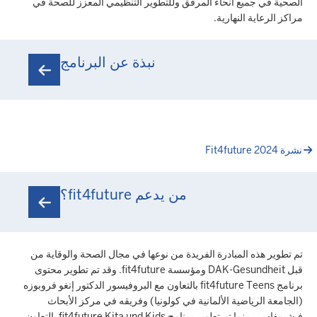
الصحية في جميع أنحاء المرفق وللتطوير التنظيمي المعزز للصحة في
مراكز الرعاية النهارية.
نبذة عن البرنامج
نشرة Fit4future 2024
من يدعم fit4future؟
تم تطوير هذه المبادرة الفريدة من نوعها في مجال الصحة والوقاية من
قبل DAK-Gesundheit ومؤسسة fit4future. وقد تم تطوير محتوى
برنامج fit4future Teens بالتعاون مع البروفيسور الدكتور إنغو فروبوزه
(الجامعة الرياضية الألمانية في كولونيا) وفريقه في مركز الأبحاث
فيشيمفاسر، بينما تم تطوير برنامج fit4future Kita und Kids بالتعاون