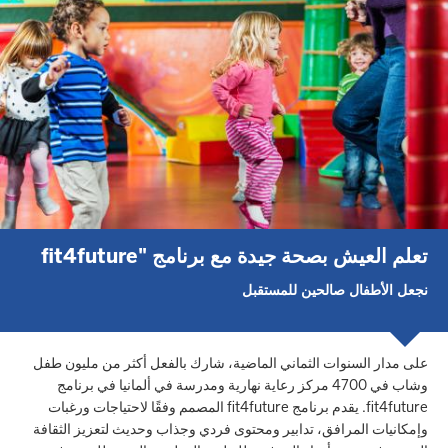
تعلم العيش بصحة جيدة مع برنامج "fit4future
نجعل الأطفال صالحين للمستقبل
على مدار السنوات الثماني الماضية، شارك بالفعل أكثر من مليون طفل
وشاب في 4700 مركز رعاية نهارية ومدرسة في ألمانيا في برنامج
fit4future. يقدم برنامج fit4future المصمم وفقًا لاحتياجات ورغبات
وإمكانيات المرافق، تدابير ومحتوى فردي وجذاب وحديث لتعزيز الثقافة