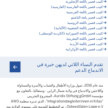
كتيب قصير باللغة الإنجليزية
كتيب قصير باللغة الفارسية (الفارسية)
كتيب قصير باللغة الفرنسية
كتيب قصير بلغة الباشتو
كتيب قصير باللغة الروسية
كتيب قصير باللغة الشقيبية (الألبانية)
كتيب قصير باللغة السورانية (الكردية الوسطى)
كتيب قصير باللغة التيغرينية
كتيب قصير باللغة الأردية
كتيب قصير باللغة الأوكرانية
تقدم النساء اللاتي لديهن خبرة في
الاندماج الدعم
منذ عام 2016، تمول وزارة الأطفال والشباب والأسرة والمساواة
واللاجئين والاندماج في ولاية شمال الراين - وستفاليا، بالتعاون مع
مؤسسة Auridis Stiftung gGmbH، المشروع التجريبي
"Integrationsbegleiterinnen in Kitas"، الذي تديره منظمة AWO
Ostwestfalen-Lippe e.V.. تم التخطيط للتوسع على مستوى الولاية منذ