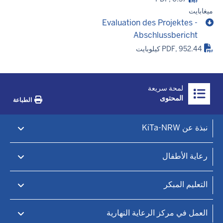
ميغابايت
Evaluation des Projektes -
Abschlussbericht
PDF, 952.44 كيلوبايت
Überblick:
لمحة سريعة
Inhalte
المحتوى
الطباعة
Footer-
نبذة عن KiTa-NRW
menu
بوابة KiTa-Portal NRW
رعاية الأطفال
الرعاية النهارية للأطفال والتعليم المبكر
كيتا فايندر
التعليم المبكر
ابحث عن مكان لرعاية الأطفال
الرعاية النهارية للأطفال
المبادئ التعليمية
العمل في مركز الرعاية النهارية
المراكز العائلية
معلومات عملية