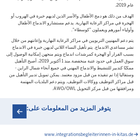
عام 2019.
الهدف من ذلك هو دمج الأطفال والأسر الذين لديهم خبرة في الهروب أو
الهجرة في مراكز الرعاية النهارية. يدعم مستشارو الاندماج الأطفال
وأولياء أمورهم ويعملون "كوسطاء".
يتم دعم المهنيين التربويين في مراكز الرعاية النهارية وإعانتهم من خلال
نشر مساعدي الاندماج. يتم تأهيل النساء اللاتي لديهن خبرة في الاندماج
بسبب الفرار أو الهجرة كمرشدات اندماج ويتم منحهن إمكانية الوصول إلى
سوق العمل في حدود عتبة منخفضة.منذ 1 أكتوبر 2019، أصبح التأهيل
ممكنًا كتدبير للتنشيط والاندماج المهني في جميع أنحاء شمال الراين -
وستفاليا إذا تم تنفيذه من قبل مزود معتمد. يمكن تمويل تدبير التأهيل من
قبل مراكز التوظيف ووكالات التوظيف. ويتم دعم البلديات المهتمة
ومرافقتها من قبل مركز التحويل AWO/OWL.
يتوفر المزيد من المعلومات على:
www.integrationsbegleiterinnen-in-kitas.de