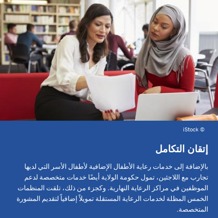
iStock
©
إتقان التكامل
بالإضافة إلى خدمات رعاية الأطفال الإضافية لأطفال الأسر التي لديها
تجارب مع اللاجئين، تمول حكومة الولاية أيضًا خدمات متخصصة لدعم
الموظفين في مراكز الرعاية النهارية. وكجزء من ذلك، تلقت المنظمات
الخمس المظلة لخدمات الرعاية المستقلة تمويلاً إضافياً لتقديم المشورة
المتخصصة.