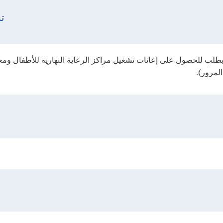
ت
لمرور).