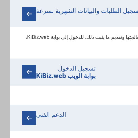
سجيل الطلبات والبيانات الشهرية بسرعة
يوفر لك الإجراء المتكامل عبر الإنترنت دعمًا شاملاً عند التقدم بطلب للحصول على إعانات تشغيل مراكز الرعاية النهارية للأطفال ومعالجتها وتقديم ما يثبت ذلك. للدخول إلى بوابة KiBiz.web،
تسجيل الدخول
بوابة الويب KiBiz.web
الدعم الفني