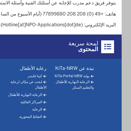
يتوفر فريق دعم مدرب للإجابة عن أسئلتك الفنية وأسئلة الاستخ
هاتف: +49 (0) 208 208 77899880 (أيام الأسبوع من الساعة 8.00 إلى 16.00)
البريد الإلكتروني: Hotline [at] NPO-Applications.de (Hotline[at]NPO-Applications[dot]de)
Überblick:
لمحة سريعة
Inhalte
المحتوى
Footer-
نبذة عن KiTa-NRW
رعاية الأطفال
menu
بوابة KiTa-Portal NRW
كيتا فايندر
الرعاية النهارية للأطفال
ابحث عن مكان لرعاية
والتعليم المبكر
الأطفال
الرعاية النهارية للأطفال
المراكز العائلية
الرعاية
النقاط المحورية