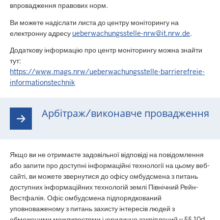
впровадження правових норм.
Ви можете надіслати листа до центру моніторингу на
електронну адресу
ueberwachungsstelle-nrw@it.nrw.de
.
Додаткову інформацію про центр моніторингу можна знайти
тут:
https://www.mags.nrw/ueberwachungsstelle-barrierefreie-
informationstechnik
Арбітраж/виконавче провадження
Якщо ви не отримаєте задовільної відповіді на повідомлення
або запити про доступні інформаційні технології на цьому веб-
сайті, ви можете звернутися до офісу омбудсмена з питань
доступних інформаційних технологій землі Північний Рейн-
Вестфалія. Офіс омбудсмена підпорядкований
уповноваженому з питань захисту інтересів людей з
обмеженими можливостями і юридично закріплений у §§ 10d,