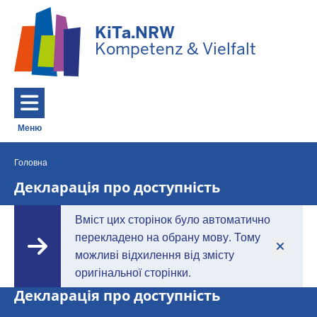
Перейти до основного змісту
KiTa.NRW
Kompetenz & Vielfalt
Меню
Toggle navigation: Головне Меню
Головна
Ви
знаходитесь
Декларація про доступність
тут
Вміст цих сторінок було автоматично
перекладено на обрану мову. Тому
можливі відхилення від змісту
оригінальної сторінки.
Декларація про доступність