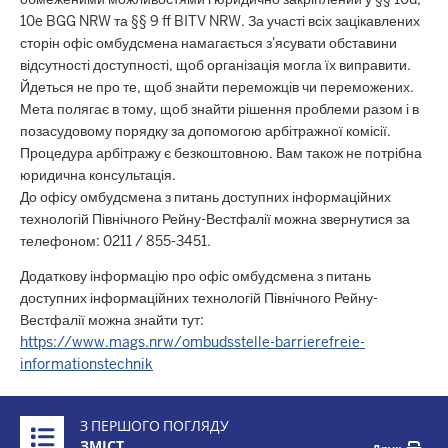
10e BGG NRW та §§ 9 ff BITV NRW. За участі всіх зацікавлених
сторін офіс омбудсмена намагається з'ясувати обставини
відсутності доступності, щоб організація могла їх виправити.
Йдеться не про те, щоб знайти переможців чи переможених.
Мета полягає в тому, щоб знайти рішення проблеми разом і в
позасудовому порядку за допомогою арбітражної комісії.
Процедура арбітражу є безкоштовною. Вам також не потрібна
юридична консультація.
До офісу омбудсмена з питань доступних інформаційних
технологій Північного Рейну-Вестфалії можна звернутися за
телефоном: 0211 / 855-3451.
Додаткову інформацію про офіс омбудсмена з питань
доступних інформаційних технологій Північного Рейну-
Вестфалії можна знайти тут:
https://www.mags.nrw/ombudsstelle-barrierefreie-
informationstechnik
Überblick:
З ПЕРШОГО ПОГЛЯДУ
Inhalte
ЗМІСТ