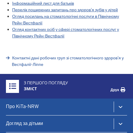
Інформаційний лист для батьків
Перелік поширених запитань про здоров'я зубів у дітей
Огляд посилань на стоматологічні послуги в Північному
Рейн-Вестфалії
Огляд контактних осіб у сфері стоматологічних послуг у
Північному Рейн-Вестфалії
Контактні дані робочих груп зі стоматологічного здоров'я у
Вестфалії-Ліппе
Überblick:
З ПЕРШОГО ПОГЛЯДУ
Inhalte
ЗМІСТ
Друк
Footer-
Про KiTa-NRW
menu
KiTa-Portal NRW
Догляд за дітьми
Догляд за дітьми та раннє навчання