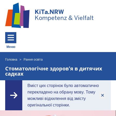
Перейти до основного змісту
KiTa.NRW
Kompetenz & Vielfalt
Меню
Toggle navigation: Головне Меню
Головна
Рання освіта
Ви
знаходитесь
Стоматологічне здоров'я в дитячих
садках
тут
Вміст цих сторінок було автоматично
перекладено на обрану мову. Тому
можливі відхилення від змісту
оригінальної сторінки.