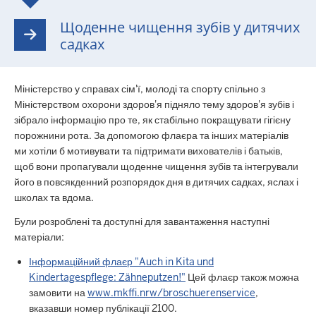
Щоденне чищення зубів у дитячих
садках
Міністерство у справах сім'ї, молоді та спорту спільно з
Міністерством охорони здоров'я підняло тему здоров'я зубів і
зібрало інформацію про те, як стабільно покращувати гігієну
порожнини рота. За допомогою флаєра та інших матеріалів
ми хотіли б мотивувати та підтримати вихователів і батьків,
щоб вони пропагували щоденне чищення зубів та інтегрували
його в повсякденний розпорядок дня в дитячих садках, яслах і
школах та вдома.
Були розроблені та доступні для завантаження наступні
матеріали:
Інформаційний флаєр "Auch in Kita und
Kindertagespflege: Zähneputzen!"
Цей флаєр також можна
замовити на
www.mkffi.nrw/broschuerenservice
,
вказавши номер публікації 2100.