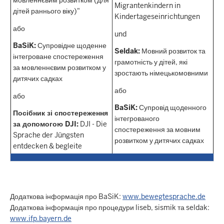
мовленнєвим розвитком (для
Migrantenkindern in
дітей раннього віку)"
Kindertageseinrichtungen
або
und
BaSiK:
Супровідне щоденне
Seldak:
Мовний розвиток та
інтегроване спостереження
грамотність у дітей, які
за мовленнєвим розвитком у
зростають німецькомовними
дитячих садках
або
або
BaSiK:
Супровід щоденного
Посібник зі спостереження
інтегрованого
за допомогою DJI:
DJI - Die
спостереження за мовним
Sprache der Jüngsten
розвитком у дитячих садках
entdecken & begleite
Додаткова інформація про BaSiK:
www.bewegtesprache.de
Додаткова інформація про процедури liseb, sismik та seldak:
www.ifp.bayern.de