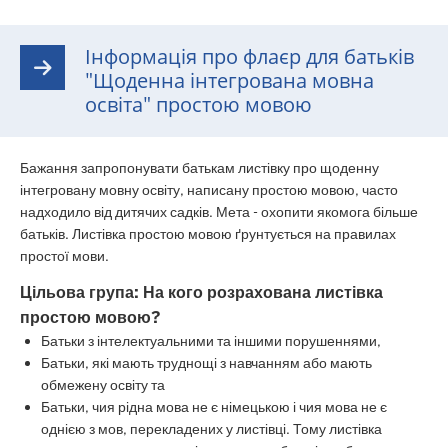
Інформація про флаєр для батьків
"Щоденна інтегрована мовна
освіта" простою мовою
Бажання запропонувати батькам листівку про щоденну
інтегровану мовну освіту, написану простою мовою, часто
надходило від дитячих садків. Мета - охопити якомога більше
батьків. Листівка простою мовою ґрунтується на правилах
простої мови.
Цільова група: На кого розрахована листівка
простою мовою?
Батьки з інтелектуальними та іншими порушеннями,
Батьки, які мають труднощі з навчанням або мають
обмежену освіту та
Батьки, чия рідна мова не є німецькою і чия мова не є
однією з мов, перекладених у листівці. Тому листівка