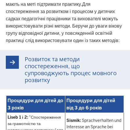
мають на меті підтримати практику.Для
спостереження за розвитком і процесом у дитячих
садках педагогічні працівники та вихователі можуть
використовувати різні методи. Беручи до уваги вікову
групу відповідної дитини, у повсякденній освітній
практиці слід використовувати один із таких методів:
Розвиток та методи
спостереження, що
супроводжують процес мовного
розвитку
Процедури для дітей до
Процедури для дітей
3 років
від 3 до 6 років
Liseb 1 і 2:
"Спостереження
Sismik:
Sprachverhalten und
за грамотністю та
Interesse an Sprache bei