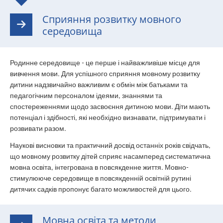
Сприяння розвитку мовного
середовища
Родинне середовище - це перше і найважливіше місце для
вивчення мови. Для успішного сприяння мовному розвитку
дитини надзвичайно важливим є обмін між батьками та
педагогічним персоналом ідеями, знаннями та
спостереженнями щодо засвоєння дитиною мови. Діти мають
потенціал і здібності, які необхідно визнавати, підтримувати і
розвивати разом.
Наукові висновки та практичний досвід останніх років свідчать,
що мовному розвитку дітей сприяє насамперед систематична
мовна освіта, інтегрована в повсякденне життя. Мовно-
стимулююче середовище в повсякденній освітній рутині
дитячих садків пропонує багато можливостей для цього.
Мовна освіта та методи