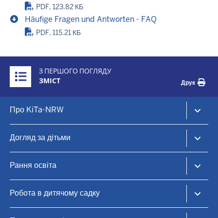
PDF, 123.82 КБ
Häufige Fragen und Antworten - FAQ
PDF, 115.21 КБ
Überblick:
З ПЕРШОГО ПОГЛЯДУ
Inhalte
ЗМІСТ
Друк
Footer-
Про KiTa-NRW
menu
KiTa-Portal NRW
Догляд за дітьми
Догляд за дітьми та раннє навчання
KiTa-Finder
Рання освіта
Знайти місце для догляду за дитиною
Дитячий садок
Освітні принципи
Робота в дитячому садку
Сімейні центри
Практична інформація
Координатори
Мовна освіта
Дитячі садки