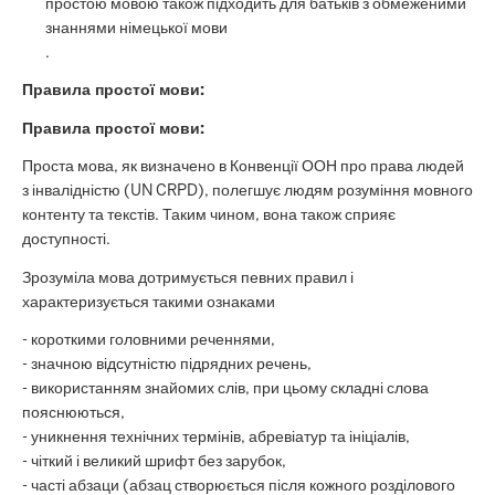
простою мовою також підходить для батьків з обмеженими
знаннями німецької мови
.
Правила простої мови:
Правила простої мови:
Проста мова, як визначено в Конвенції ООН про права людей
з інвалідністю (UN CRPD), полегшує людям розуміння мовного
контенту та текстів. Таким чином, вона також сприяє
доступності.
Зрозуміла мова дотримується певних правил і
характеризується такими ознаками
- короткими головними реченнями,
- значною відсутністю підрядних речень,
- використанням знайомих слів, при цьому складні слова
пояснюються,
- уникнення технічних термінів, абревіатур та ініціалів,
- чіткий і великий шрифт без зарубок,
- часті абзаци (абзац створюється після кожного розділового