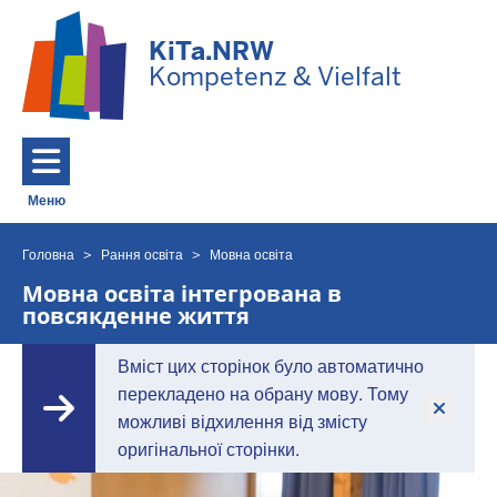
Перейти до основного змісту
KiTa.NRW
Kompetenz & Vielfalt
Меню
Toggle navigation: Головне Меню
Головна
Рання освіта
Мовна освіта
Ви
знаходитесь
Мовна освіта інтегрована в
повсякденне життя
тут
Вміст цих сторінок було автоматично
перекладено на обрану мову. Тому
можливі відхилення від змісту
оригінальної сторінки.