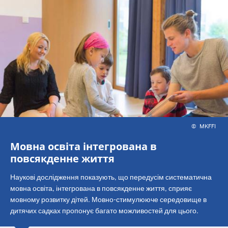
©
MKFFI
Мовна освіта інтегрована в
повсякденне життя
Наукові дослідження показують, що передусім систематична
мовна освіта, інтегрована в повсякденне життя, сприяє
мовному розвитку дітей. Мовно-стимулююче середовище в
дитячих садках пропонує багато можливостей для цього.