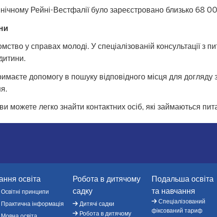
нічному Рейні-Вестфалії було зареєстровано близько 68 000
ини
ство у справах молоді. У спеціалізованій консультації з пит
дитини.
 отримаєте допомогу в пошуку відповідного місця для догляду
я.
ви можете легко знайти контактних осіб, які займаються пит
ання освіта
Робота в дитячому
Подальша освіта
садку
та навчання
Освітні принципи
Спеціалізований
Практична інформація
Дитячі садки
фіксований тариф
Робота в дитячому
Мовна освіта