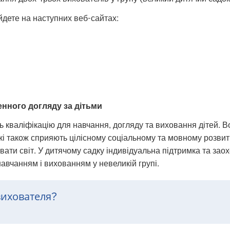
йдете на наступних веб-сайтах:
нного догляду за дітьми
ь кваліфікацію для навчання, догляду та виховання дітей. В
і також сприяють цілісному соціальному та мовному розвитк
вати світ. У дитячому садку індивідуальна підтримка та заох
авчанням і вихованням у невеликій групі.
вихователя?