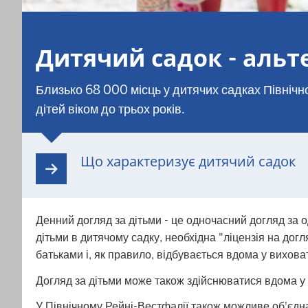
Дитячий садок - аль
Близько 68 000 місць у дитячих садках Північ
дітей віком до трьох років.
Що характеризує дитячий садок
Денний догляд за дітьми - це одночасний догляд за о
дітьми в дитячому садку, необхідна "ліцензія на догл
батьками і, як правило, відбувається вдома у вихова
Догляд за дітьми може також здійснюватися вдома у 
У Північному Рейні-Вестфалії також можливе об'єдна