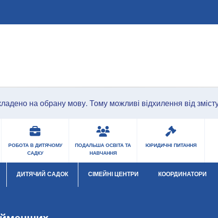
Перейти до основного змісту
ладено на обрану мову. Тому можливі відхилення від змісту 
РОБОТА В ДИТЯЧОМУ
ПОДАЛЬША ОСВІТА ТА
ЮРИДИЧНІ ПИТАННЯ
САДКУ
НАВЧАННЯ
ДИТЯЧИЙ САДОК
СІМЕЙНІ ЦЕНТРИ
КООРДИНАТОРИ
Open Submenu
найменших