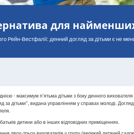
тернатива для найменши
ного Рейн-Вестфалії: денний догляд за дітьми є не 
днією - максимум п'ятьма дітьми з боку денного вихователя 
яд за дітьми", видана управлінням у справах молоді. Догляд 
теля.
батьків дитини або в інших відповідних приміщеннях.
ння двох-трьох вихователів у групу (великий дитячий садок