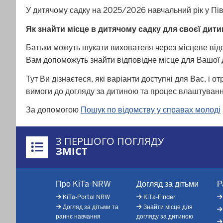
У дитячому садку на 2025/2026 навчальний рік у Пів
Як знайти місце в дитячому садку для своєї дит
Батьки можуть шукати вихователя через місцеве відом
Вам допоможуть знайти відповідне місце для Вашої 
Тут Ви дізнаєтеся, які варіанти доступні для Вас, і
вимоги до догляду за дитиною та процес влаштуванн
За допомогою
Пошук по відомству у справах молоді
Überblick:
З ПЕРШОГО ПОГЛЯДУ
Inhalte
ЗМІСТ
Footer-
Про KiTa-NRW
Догляд за дітьми
Р
menu
KiTa-Portal NRW
KiTa-Finder
Догляд за дітьми та
Знайти місце для
раннє навчання
догляду за дитиною