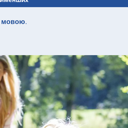
 мовою
.