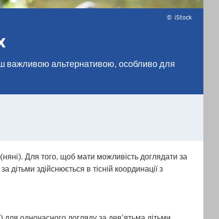
©
iStock
х
менш важливою альтернативою, особливо для
(няні). Для того, щоб мати можливість доглядати за
за дітьми здійснюється в тісній координації з
) для одночасного догляду за дев'ятьма дітьми.