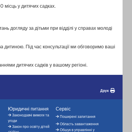
 місць у дитячих садках.
ань догляду за дітьми при відділі у справах молоді
 за дитиною. Під час консультації ми обговоримо ваші
аннями дитячих садків у вашому регіоні.
Друк
Юридичні питання
Сервіс
Законодавчі вимоги та
Поширені запитання
угоди
Область завантаження
Закон про освіту дітей
Обшук в управлінні у