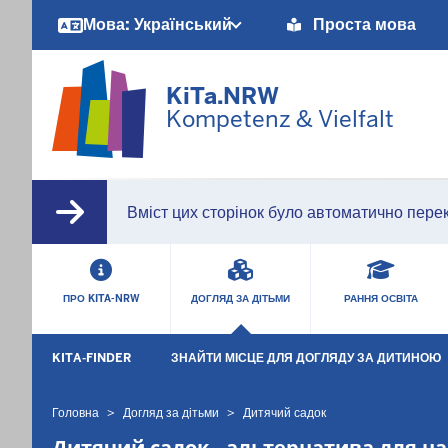
Barrierearme
Мова: Український
Проста мова
Sprachen
KiTa.NRW
Kompetenz & Vielfalt
Вміст цих сторінок було автоматично перек
HAUPTMENÜ
ПРО KITA-NRW
ДОГЛЯД ЗА ДІТЬМИ
РАННЯ ОСВІТА
SEKUNDÄRMENÜ
KITA-FINDER
ЗНАЙТИ МІСЦЕ ДЛЯ ДОГЛЯДУ ЗА ДИТИНОЮ
Головна
Догляд за дітьми
Дитячий садок
Ви
знаходитесь
Дитячий садок - альтернатива для 