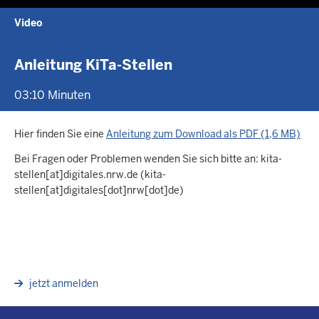
Spielen
Ton
Einstellunge
Bild-
Vol
Video
stummschalten
im-
akt
Bild
Anleitung KiTa-Stellen
03:10 Minuten
Hier finden Sie eine
Anleitung zum Download als PDF (1,6 MB)
Bei Fragen oder Problemen wenden Sie sich bitte an:
kita-
stellen
[at]
digitales.nrw.de
(kita-
stellen[at]digitales[dot]nrw[dot]de)
jetzt anmelden
Überblick: