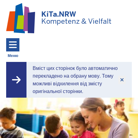
Перейти до основного змісту
KiTa.NRW
Kompetenz & Vielfalt
Меню
Toggle navigation: Головне Меню
Вміст цих сторінок було автоматично
KiTa.NRW
перекладено на обрану мову. Тому
можливі відхилення від змісту
-
оригінальної сторінки.
Компетентність
та
різноманітність