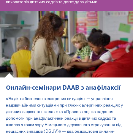
вихователів дитячих садків та догляду за дітьми
Онлайн-семінари DAAB з анафілаксії
«Як діяти безпечно в екстрених ситуаціях — управління
надзвичайними ситуаціями при тяжких алергічних реакціях у
дитячих садках та школах» та «Правова оцінка надання
допомоги при анафілактичній реакції в дитячих садках та
школах з точки зору Німецького державного страхування від
нещасних випадків (DGUV)» — два безкоштовні онлайн-