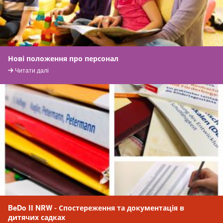
Нові положення про персонал
Читати далі
BeDo II NRW - Спостереження та документація в
дитячих садках