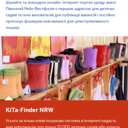
Шукайте та знаходьте онлайн: Інтернет-портал уряду землі
Північний Рейн-Вестфалія є першою адресою для дитячих
садків та їхніх вихователів для публікації вакансій і постійно
пропонує фахівцям нові вакансії для цілеспрямованого
пошуку.
KiTa-Finder NRW
Усього за кілька кліків пошукова система в Інтернеті надасть
вам інформацію про понад 10 000 дитячих садків або адреси