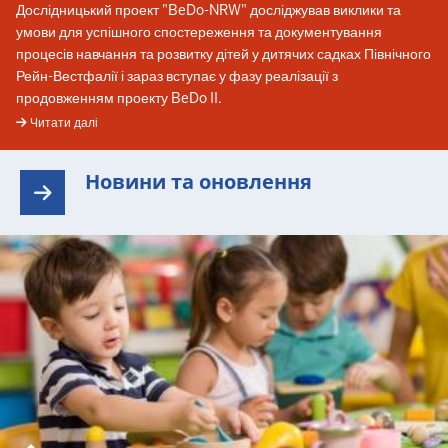
Дослідницький проект "BeDo-NRW" досліджував виклики та
умови для успішного спостереження та документування
процесів навчання та розвитку дітей у дитячих садках Північного
Рейн-Вестфалії і зараз вступає у фазу реалізації з
продовженням проекту BeDo II.
Читати далі
Новини та оновлення