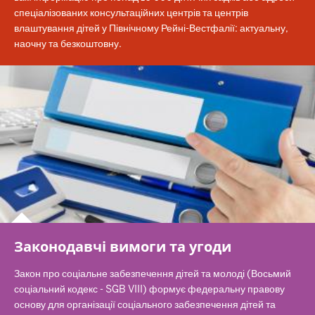
спеціалізованих консультаційних центрів та центрів
влаштування дітей у Північному Рейні-Вестфалії: актуальну,
наочну та безкоштовну.
Законодавчі вимоги та угоди
Закон про соціальне забезпечення дітей та молоді (Восьмий
соціальний кодекс - SGB VIII) формує федеральну правову
основу для організації соціального забезпечення дітей та