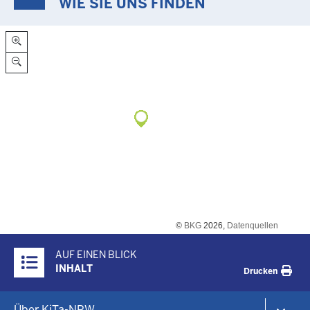
WIE SIE UNS FINDEN
©
BKG
2026,
Datenquellen
Überblick:
AUF EINEN BLICK
Inhalte
INHALT
Drucken
Menü
Über KiTa-NRW