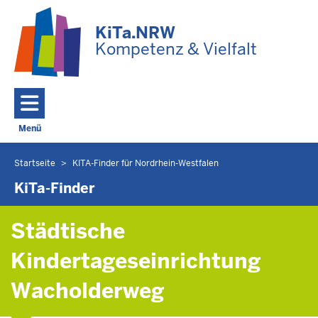
Zum Hauptinhalt springen
KiTa.NRW
Kompetenz & Vielfalt
Menü
Navigation aktivieren/deaktivieren: Hauptmenü
Startseite
KITA-Finder für Nordrhein-Westfalen
Sie
befinden
KiTa-Finder
sich
hier
Städtische
Kindertageseinrichtung
Wacholderweg