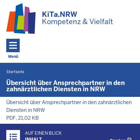
Zum Hauptinhalt springen
KiTa.NRW
Kompetenz & Vielfalt
Menü
Navigation aktivieren/deaktivieren: Hauptmenü
Startseite
Sie
befinden
Übersicht über Ansprechpartner in den
zahnärztlichen Diensten in NRW
sich
hier
Übersicht über Ansprechpartner in den zahnärztlichen
Diensten in NRW
PDF, 21,02 KB
Überblick:
AUF EINEN BLICK
Inhalte
INHALT