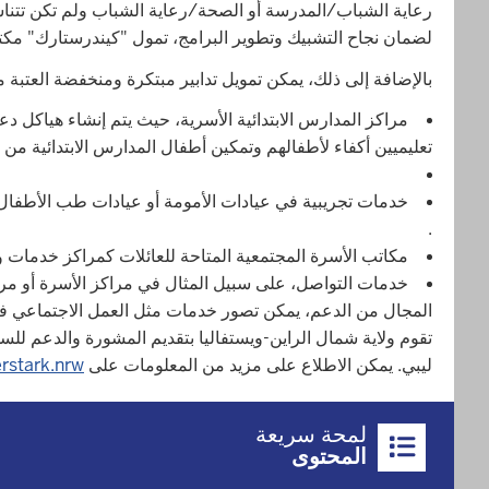
رعاية الشباب/المدرسة أو الصحة/رعاية الشباب ولم تكن تتنا
لضمان نجاح التشبيك وتطوير البرامج، تمول "كيندرستارك" مكتبً
بالإضافة إلى ذلك، يمكن تمويل تدابير مبتكرة ومنخفضة العتبة مح
مراكز المدارس الابتدائية الأسرية، حيث يتم إنشاء هياكل دع
تعليميين أكفاء لأطفالهم وتمكين أطفال المدارس الابتدائية من
خدمات تجريبية في عيادات الأمومة أو عيادات طب الأطفال 
.
مكاتب الأسرة المجتمعية المتاحة للعائلات كمراكز خدمات 
خدمات التواصل، على سبيل المثال في مراكز الأسرة أو مراف
المجال من الدعم، يمكن تصور خدمات مثل العمل الاجتماعي في م
تقوم ولاية شمال الراين-ويستفاليا بتقديم المشورة والدعم للس
ليبي. يمكن الاطلاع على مزيد من المعلومات على
rstark.nrw
Überblick:
لمحة سريعة
Inhalte
المحتوى