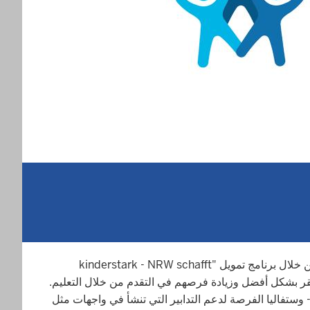
يتمثل أحد الأهداف الرئيسية لحكومة الولاية في منح الأطفال والشباب وأسرهم أفضل الفرص للمستقبل، بغض النظر عن خلفيتهم. ومن خلال برنامج تمويل "kinderstark - NRW schafft
الشباب من الفقر بشكل أفضل وزيادة فرصهم في التقدم من خلال التعليم.
وستفاليا الفرصة لدعم التدابير التي تنشأ في واجهات مثل