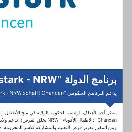
برنامج الدولة "Kinderstark - NRW يخلق الفرص"
يدعم البرنامج الحكومي "Kinderstark - NRW schafft Chancen" إنشاء سلاسل وقاية بلدية على مستوى الدولة.
Chancen" (الأطفال الأقوياء -
ومن المقرر تعزيز فرص التعليم والمشاركة للأسر المحرومة اجت