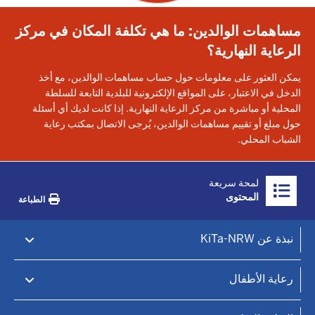
مساهمات الوالدين: ما هي تكلفة المكان في مركز
الرعاية النهارية؟
يمكن العثور على معلومات حول حساب مساهمات الوالدين، مع أخذ
الدخل في الاعتبار، على المواقع الإلكترونية للبلدية التابعة للسلطة
المحلية أو مباشرة من مركز الرعاية النهارية. إذا كانت لديك أي أسئلة
حول مبلغ أو تقييم مساهمات الوالدين، يُرجى الاتصال بمكتب رعاية
الشباب المحلي.
Überblick:
لمحة سريعة
Inhalte
المحتوى
الطباعة
Footer-
نبذة عن KiTa-NRW
menu
بوابة KiTa-Portal NRW
رعاية الأطفال
الرعاية النهارية للأطفال والتعليم المبكر
كيتا فايندر