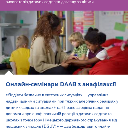
вихователів дитячих садків та догляду за дітьми
Онлайн-семінари DAAB з анафілаксії
«Як діяти безпечно в екстрених ситуаціях — управління
надзвичайними ситуаціями при тяжких алергічних реакціях у
дитячих садках та школах» та «Правова оцінка надання
допомоги при анафілактичній реакції в дитячих садках та
школах з точки зору Німецького державного страхування від
нещасних випадків (DGUV)» — два безкоштовні онлайн-