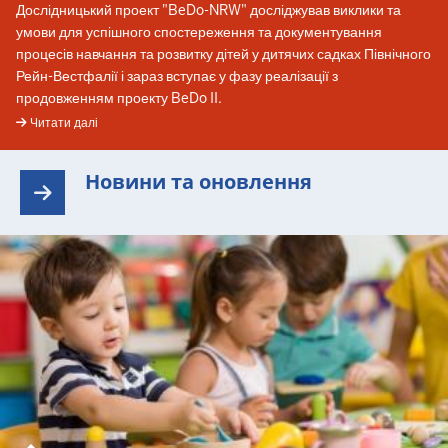
Дослідницький проект "BeDo-NRW" досліджував виклики та
умови для успішного спостереження та документування
процесів навчання та розвитку дітей у дитячих садках Північного
Рейн-Вестфалії і зараз вступає у фазу реалізації з
продовженням проекту BeDo II.
Читати далі
Новини та оновлення