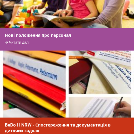
Нові положення про персонал
Читати далі
BeDo II NRW - Спостереження та документація в
дитячих садках