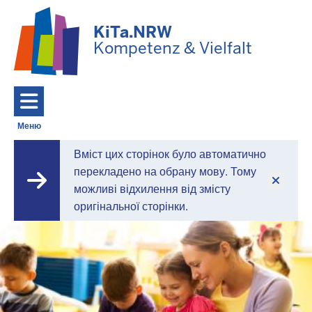
Перейти до основного змісту
KiTa.NRW
Kompetenz & Vielfalt
Меню
Toggle navigation: Головне Меню
Вміст цих сторінок було автоматично
KiTa.NRW
перекладено на обрану мову. Тому
можливі відхилення від змісту
-
оригінальної сторінки.
Компетентність
та
різноманітність