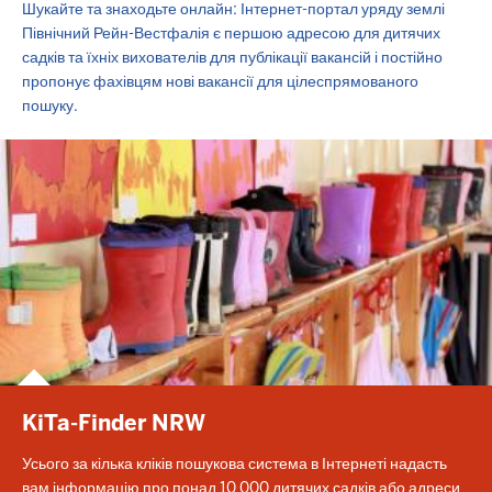
Шукайте та знаходьте онлайн: Інтернет-портал уряду землі
Північний Рейн-Вестфалія є першою адресою для дитячих
садків та їхніх вихователів для публікації вакансій і постійно
пропонує фахівцям нові вакансії для цілеспрямованого
пошуку.
KiTa-Finder NRW
Усього за кілька кліків пошукова система в Інтернеті надасть
вам інформацію про понад 10 000 дитячих садків або адреси