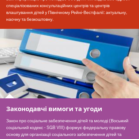
спеціалізованих консультаційних центрів та центрів
влаштування дітей у Північному Рейні-Вестфалії: актуальну,
наочну та безкоштовну.
Законодавчі вимоги та угоди
Закон про соціальне забезпечення дітей та молоді (Восьмий
соціальний кодекс - SGB VIII) формує федеральну правову
основу для організації соціального забезпечення дітей та