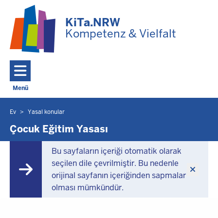
Ana içeriğe geç
KiTa.NRW
Kompetenz & Vielfalt
Menü
Toggle navigation: Ana Menü
Ev
Yasal konular
Burada
bulunuyorsunuz
Çocuk Eğitim Yasası
Bu sayfaların içeriği otomatik olarak
seçilen dile çevrilmiştir. Bu nedenle
orijinal sayfanın içeriğinden sapmalar
olması mümkündür.