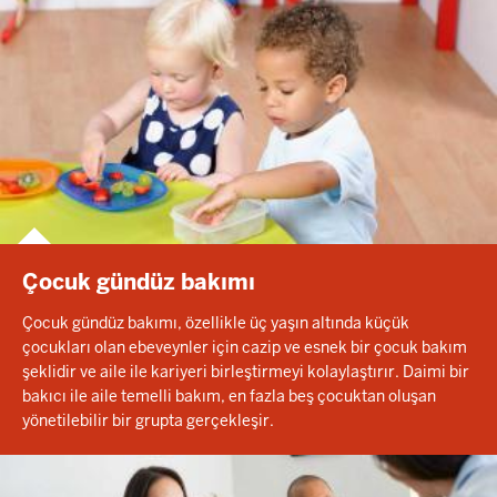
Çocuk gündüz bakımı
Çocuk gündüz bakımı, özellikle üç yaşın altında küçük
çocukları olan ebeveynler için cazip ve esnek bir çocuk bakım
şeklidir ve aile ile kariyeri birleştirmeyi kolaylaştırır. Daimi bir
bakıcı ile aile temelli bakım, en fazla beş çocuktan oluşan
yönetilebilir bir grupta gerçekleşir.