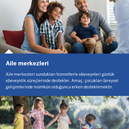
Aile merkezleri
Aile merkezleri sundukları hizmetlerle ebeveynleri günlük
ebeveynlik süreçlerinde destekler. Amaç, çocukları bireysel
gelişimlerinde mümkün olduğunca erken desteklemektir.