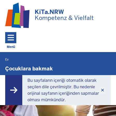
Ana içeriğe geç
KiTa.NRW
Kompetenz & Vielfalt
Menü
Toggle navigation: Ana Menü
Ev
Burada
bulunuyorsunuz
Çocuklara bakmak
Bu sayfaların içeriği otomatik olarak
seçilen dile çevrilmiştir. Bu nedenle
orijinal sayfanın içeriğinden sapmalar
olması mümkündür.