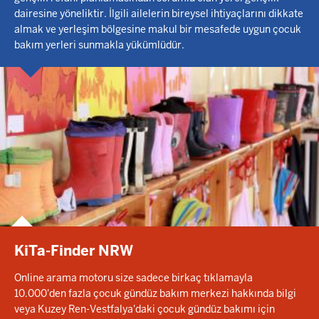
dairesine yöneliktir. İlgili ailelerin bireysel ihtiyaçlarını dikkate
almak ve yerleşim bölgesine makul bir mesafede uygun çocuk
bakım yerleri sunmakla yükümlüdür.
KiTa-Finder NRW
Online arama motoru size sadece birkaç tıklamayla
10.000'den fazla çocuk gündüz bakım merkezi hakkında bilgi
veya Kuzey Ren-Vestfalya'daki çocuk gündüz bakımı için