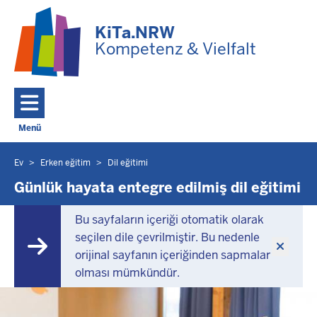
Ana içeriğe geç
KiTa.NRW
Kompetenz & Vielfalt
Menü
Toggle navigation: Ana Menü
Ev
Erken eğitim
Dil eğitimi
Burada
bulunuyorsunuz
Günlük hayata entegre edilmiş dil eğitimi
Bu sayfaların içeriği otomatik olarak
seçilen dile çevrilmiştir. Bu nedenle
orijinal sayfanın içeriğinden sapmalar
olması mümkündür.