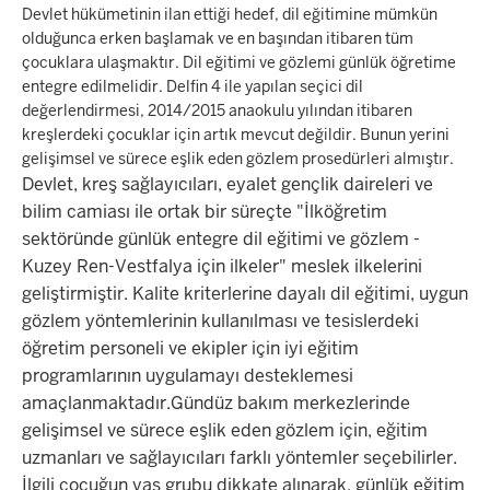
Devlet hükümetinin ilan ettiği hedef, dil eğitimine mümkün
olduğunca erken başlamak ve en başından itibaren tüm
çocuklara ulaşmaktır. Dil eğitimi ve gözlemi günlük öğretime
entegre edilmelidir. Delfin 4 ile yapılan seçici dil
değerlendirmesi, 2014/2015 anaokulu yılından itibaren
kreşlerdeki çocuklar için artık mevcut değildir. Bunun yerini
gelişimsel ve sürece eşlik eden gözlem prosedürleri almıştır.
Devlet, kreş sağlayıcıları, eyalet gençlik daireleri ve
bilim camiası ile ortak bir süreçte "İlköğretim
sektöründe günlük entegre dil eğitimi ve gözlem -
Kuzey Ren-Vestfalya için ilkeler" meslek ilkelerini
geliştirmiştir. Kalite kriterlerine dayalı dil eğitimi, uygun
gözlem yöntemlerinin kullanılması ve tesislerdeki
öğretim personeli ve ekipler için iyi eğitim
programlarının uygulamayı desteklemesi
amaçlanmaktadır.Gündüz bakım merkezlerinde
gelişimsel ve sürece eşlik eden gözlem için, eğitim
uzmanları ve sağlayıcıları farklı yöntemler seçebilirler.
İlgili çocuğun yaş grubu dikkate alınarak, günlük eğitim