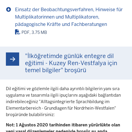
Einsatz der Beobachtungsverfahren, Hinweise für
Multiplikatorinnen und Multiplikatoren,
pädagogische Kräfte und Fachberatungen
PDF, 3.75 MB
"İlköğretimde günlük entegre dil
eğitimi - Kuzey Ren-Vestfalya için
temel bilgiler" broşürü
Dil eğitimi ve gözlemle ilgili daha ayrıntılı bilgilerin yanı sıra
uygulama ve tasarımla ilgili ipuçlarını aşağıdaki bağlantıdan
indirebileceğiniz "Alltagsintegrierte Sprachbildung im
Elementarbereich - Grundlagen für Nordrhein-Westfalen"
broşüründe bulabilirsiniz:
Not: 1 Ağustos 2020 tarihinden itibaren yürürlükte olan
yeni yasal düzenlemeler nedeniyle broşür şu anda