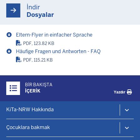
İndir
Dosyalar
Eltern-Flyer in einfacher Sprache
PDF, 123.82 KB
Häufige Fragen und Antworten - FAQ
PDF, 115.21 KB
Überblick:
BIR BAKIŞTA
Inhalte
İÇERIK
Yazdır
Footer-
KiTa-NRW Hakkında
menu
KiTa-Portal NRW
Çocuklara bakmak
Çocuk gündüz bakımı ve erken eğitim