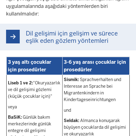
uygulamalarında aşağıdaki yöntemlerden biri
kullanılmalıdır:
Dil gelişimi için gelişim ve sürece
eşlik eden gözlem yöntemleri
3 yaş altı çocuklar
3-6 yaş arası çocuklar için
için prosedürler
prosedürler
Sismik:
Sprachverhalten und
Liseb 1 ve 2:
"Okuryazarlık
Interesse an Sprache bei
ve dil gelişimi gözlemi
Migrantenkindern in
(küçük çocuklar için)"
Kindertageseinrichtungen
veya
und
BaSiK:
Günlük bakım
Seldak:
Almanca konuşarak
merkezlerinde günlük
büyüyen çocuklarda dil gelişimi
entegre dil gelişimi
ve okuryazarlık