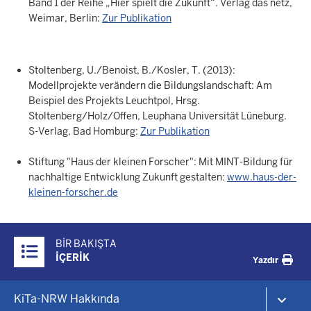
Band 1 der Reihe „Hier spielt die Zukunft“. Verlag das netz,
Weimar, Berlin:
Zur Publikation
Stoltenberg, U./Benoist, B./Kosler, T. (2013):
Modellprojekte verändern die Bildungslandschaft: Am
Beispiel des Projekts Leuchtpol, Hrsg.
Stoltenberg/Holz/Offen, Leuphana Universität Lüneburg.
S-Verlag, Bad Homburg:
Zur Publikation
Stiftung "Haus der kleinen Forscher": Mit MINT-Bildung für
nachhaltige Entwicklung Zukunft gestalten:
www.haus-der-
kleinen-forscher.de
Überblick:
BIR BAKIŞTA
Inhalte
İÇERIK
Yazdır
Footer-
KiTa-NRW Hakkında
menu