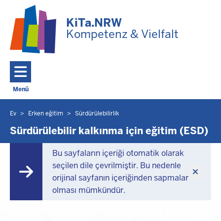
Ana içeriğe geç
KiTa.NRW
Kompetenz & Vielfalt
Menü
Toggle navigation: Ana Menü
Ev
Erken eğitim
Sürdürülebilirlik
Burada
bulunuyorsunuz
Sürdürülebilir kalkınma için eğitim (ESD)
Bu sayfaların içeriği otomatik olarak
seçilen dile çevrilmiştir. Bu nedenle
orijinal sayfanın içeriğinden sapmalar
olması mümkündür.