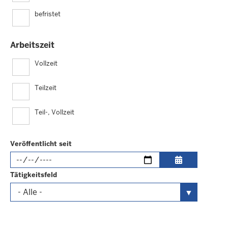
befristet
Arbeitszeit
Vollzeit
Teilzeit
Teil-, Vollzeit
Veröffentlicht seit
Datum
im
Tätigkeitsfeld
folgenden
Format
eingeben: