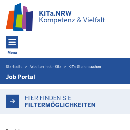
Zum Hauptinhalt springen
KiTa.NRW
Kompetenz & Vielfalt
Menü
Navigation aktivieren/deaktivieren: Hauptmenü
Startseite
Arbeiten in der Kita
KiTa-Stellen suchen
Sie
befinden
Job Portal
sich
hier
HIER FINDEN SIE
FILTERMÖGLICHKEITEN