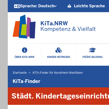
Barrierearme
Sprache: Deutsch
Leichte Sprache
Sprachen
KiTa.NRW
Kompetenz & Vielfalt
HAUPTMENÜ
ÜBER KITA-NRW
KINDER BETREUEN
FRÜHE BILDUNG
Startseite
KITA-Finder für Nordrhein-Westfalen
Sie
befinden
KiTa-Finder
sich
hier
Städt. Kindertageseinricht