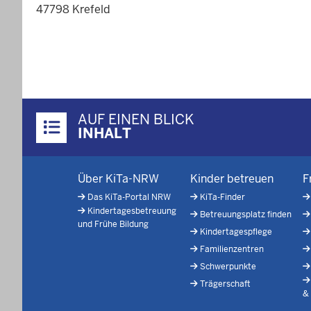
47798 Krefeld
Überblick:
AUF EINEN BLICK
Inhalte
INHALT
Menü
Über KiTa-NRW
Kinder betreuen
F
in
Das KiTa-Portal NRW
KiTa-Finder
der
Kindertagesbetreuung
Betreuungsplatz finden
Fußzeile
und Frühe Bildung
Kindertagespflege
Familienzentren
Schwerpunkte
Trägerschaft
&