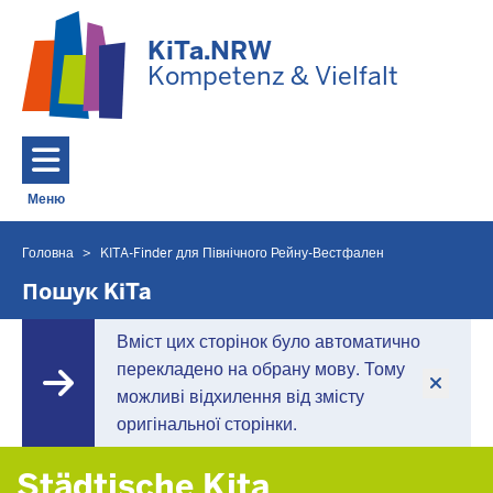
Перейти до основного змісту
KiTa.NRW
Kompetenz & Vielfalt
Меню
Toggle navigation: Головне Меню
Головна
KITA-Finder для Північного Рейну-Вестфален
Ви
знаходитесь
Пошук KiTa
тут
Вміст цих сторінок було автоматично
перекладено на обрану мову. Тому
можливі відхилення від змісту
оригінальної сторінки.
Städtische Kita