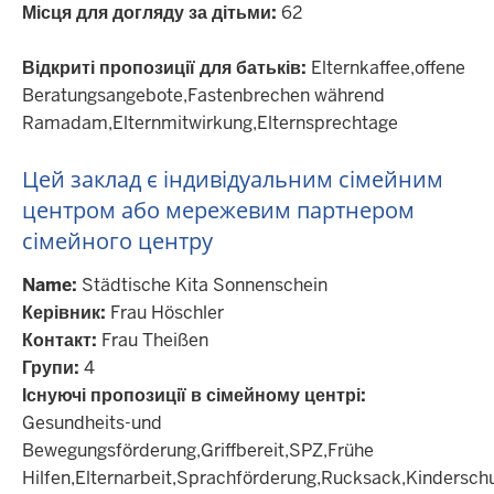
Місця для догляду за дітьми:
62
Відкриті пропозиції для батьків:
Elternkaffee,offene
Beratungsangebote,Fastenbrechen während
Ramadam,Elternmitwirkung,Elternsprechtage
Цей заклад є індивідуальним сімейним
центром або мережевим партнером
сімейного центру
Name:
Städtische Kita Sonnenschein
Керівник:
Frau Höschler
Контакт:
Frau Theißen
Групи:
4
Існуючі пропозиції в сімейному центрі:
Gesundheits-und
Bewegungsförderung,Griffbereit,SPZ,Frühe
Hilfen,Elternarbeit,Sprachförderung,Rucksack,Kindersc