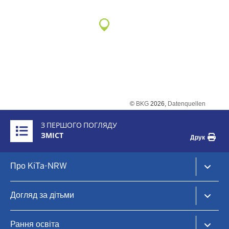
©
BKG
2026,
Datenquellen
Überblick:
З ПЕРШОГО ПОГЛЯДУ
Inhalte
ЗМІСТ
Друк
Footer-
Про KiTa-NRW
menu
KiTa-Portal NRW
Догляд за дітьми
Догляд за дітьми та раннє навчання
KiTa-Finder
Рання освіта