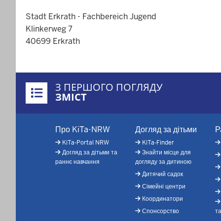
Stadt Erkrath - Fachbereich Jugend
Klinkerweg 7
40699 Erkrath
Überblick:
З ПЕРШОГО ПОГЛЯДУ
Inhalte
ЗМІСТ
Footer-
Про KiTa-NRW
Догляд за дітьми
Р
menu
KiTa-Portal NRW
KiTa-Finder
Догляд за дітьми та
Знайти місце для
раннє навчання
догляду за дитиною
Дитячий садок
Сімейні центри
Координатори
Спонсорство
т