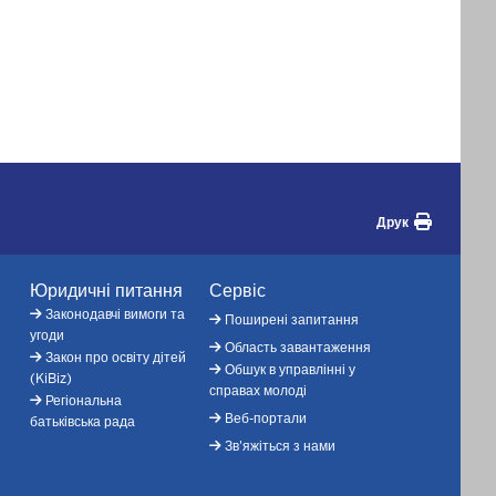
Друк
Юридичні питання
Сервіс
Законодавчі вимоги та
Поширені запитання
угоди
Область завантаження
Закон про освіту дітей
Обшук в управлінні у
(KiBiz)
справах молоді
Регіональна
Веб-портали
батьківська рада
Зв'яжіться з нами