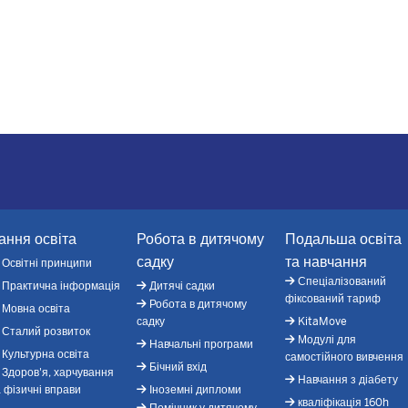
ання освіта
Робота в дитячому
Подальша освіта
садку
та навчання
Освітні принципи
Спеціалізований
Практична інформація
Дитячі садки
фіксований тариф
Робота в дитячому
Мовна освіта
садку
KitaMove
Сталий розвиток
Модулі для
Навчальні програми
Культурна освіта
самостійного вивчення
Бічний вхід
Здоров'я, харчування
Навчання з діабету
а фізичні вправи
Іноземні дипломи
кваліфікація 160h
Помічник у дитячому