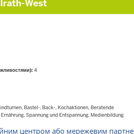
llrath-West
ожливостями):
4
kindturnen, Bastel-, Back-, Kochaktionen, Beratende
 Ernährung, Spannung und Entspannung, Medienbildung
мейним центром або мережевим партн