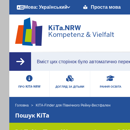
Barrierearme
Мова: Український
Проста мова
Sprachen
KiTa.NRW
Kompetenz & Vielfalt
Вміст цих сторінок було автоматично перек
HAUPTMENÜ
ПРО KITA-NRW
ДОГЛЯД ЗА ДІТЬМИ
РАННЯ ОСВІТА
Головна
KITA-Finder для Північного Рейну-Вестфален
Ви
знаходитесь
Пошук KiTa
тут