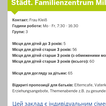
Städt. Familienzentrum Mi
Контакт:
Frau Kleiß
Години роботи:
Mo - Fr, 7:30 - 16:30
Групи:
3
Місця для дітей до 3 років:
5
Місця для дітей старше 3 років:
56
Місця для дітей старше 3 років (з обмеженими м
Місця для дітей старше 3 років (всього):
60
Місця для догляду за дітьми:
65
Відкриті пропозиції для батьків:
Elterncafe, Vater
Erziehungsangebote, Themenabende z.B. zu gesunde
Цей заклад є індивідуальним сі