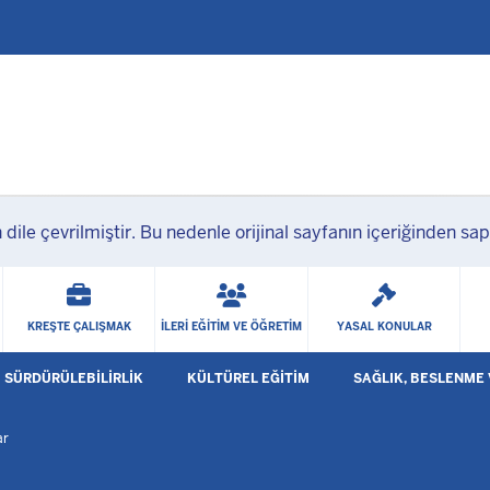
Ana içeriğe geç
en dile çevrilmiştir. Bu nedenle orijinal sayfanın içeriğinden
KREŞTE ÇALIŞMAK
İLERI EĞITIM VE ÖĞRETIM
YASAL KONULAR
SÜRDÜRÜLEBILIRLIK
KÜLTÜREL EĞITIM
SAĞLIK, BESLENME 
pen Submenu
Open Submenu
Open Submenu
ar