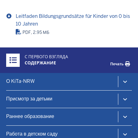
Leitfaden Bildungsgrundsätze für Kinder von 0 bis
10 Jahren
PDF, 2.95 МБ
Überblick:
С ПЕРВОГО ВЗГЛЯДА
Inhalte
СОДЕРЖАНИЕ
Печать
Footer-
О KiTa-NRW
menu
KiTa-Portal NRW
Присмотр за детьми
Уход за детьми в дневное время и раннее образование
KiTa-Finder
Раннее образование
Найдите место для ухода за ребенком
Дневной уход за детьми
Принципы образования
Работа в детском саду
Семейные центры
Практическая информация