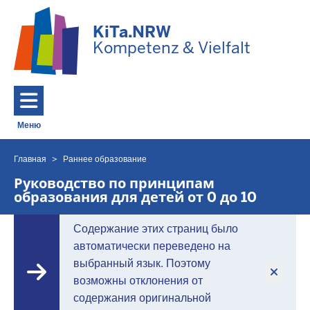
Перейти к основному содержанию
KiTa.NRW
Kompetenz & Vielfalt
Меню
Toggle navigation: Главное меню
Главная
Раннее образование
Вы
находитесь
Руководство по принципам
образования для детей от 0 до 10
здесь
Содержание этих страниц было
автоматически переведено на
выбранный язык. Поэтому
возможны отклонения от
содержания оригинальной