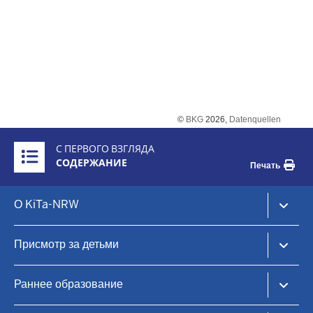
©
BKG
2026,
Datenquellen
Überblick:
С ПЕРВОГО ВЗГЛЯДА
Inhalte
СОДЕРЖАНИЕ
Печать
Footer-
О KiTa-NRW
menu
KiTa-Portal NRW
Присмотр за детьми
Уход за детьми в дневное время и раннее образование
KiTa-Finder
Раннее образование
Найдите место для ухода за ребенком
Дневной уход за детьми