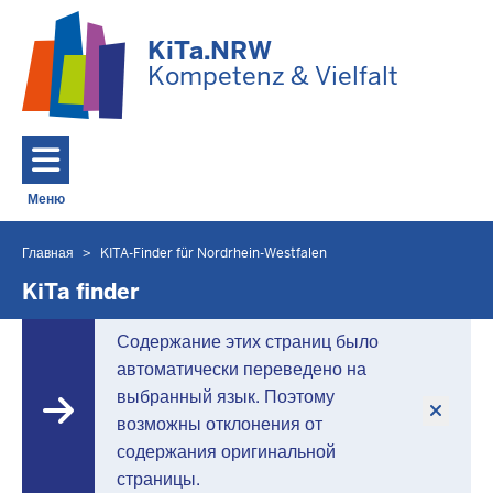
Перейти к основному содержанию
KiTa.NRW
Kompetenz & Vielfalt
Меню
Toggle navigation: Главное меню
Главная
KITA-Finder für Nordrhein-Westfalen
Вы
находитесь
KiTa finder
здесь
Содержание этих страниц было
автоматически переведено на
выбранный язык. Поэтому
возможны отклонения от
содержания оригинальной
страницы.