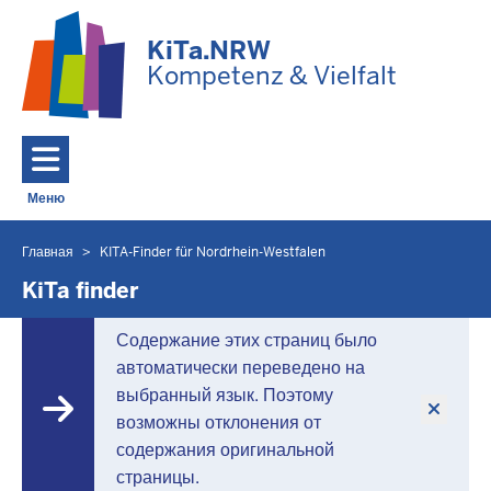
Перейти к основному содержанию
KiTa.NRW
Kompetenz & Vielfalt
Меню
Toggle navigation: Главное меню
Главная
KITA-Finder für Nordrhein-Westfalen
Вы
находитесь
KiTa finder
здесь
Содержание этих страниц было
автоматически переведено на
выбранный язык. Поэтому
возможны отклонения от
содержания оригинальной
страницы.