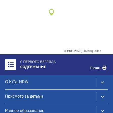
©
BKG
2026,
Datenquellen
Überblick:
С ПЕРВОГО ВЗГЛЯДА
Inhalte
СОДЕРЖАНИЕ
Печать
Footer-
О KiTa-NRW
menu
KiTa-Portal NRW
Присмотр за детьми
Уход за детьми в дневное время и раннее образование
KiTa-Finder
Раннее образование